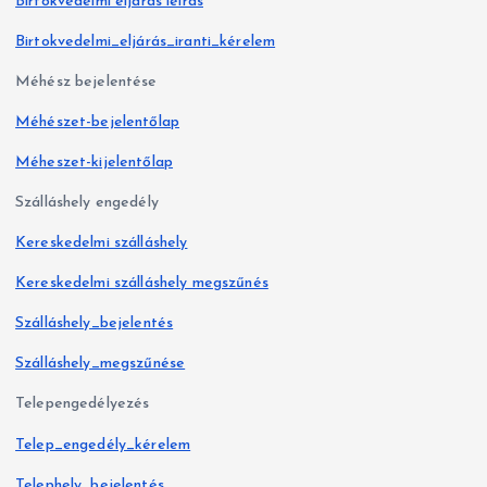
Birtokvédelmi eljárás leírás
Birtokvedelmi_eljárás_iranti_kérelem
Méhész bejelentése
Méhészet-bejelentőlap
Méheszet-kijelentőlap
Szálláshely engedély
Kereskedelmi szálláshely
Kereskedelmi szálláshely megszűnés
Szálláshely_bejelentés
Szálláshely_megszűnése
Telepengedélyezés
Telep_engedély_kérelem
Telephely_bejelentés