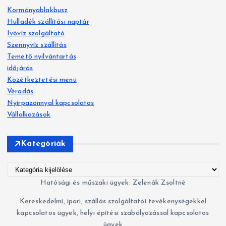
s
Kormányablakbusz
é
Hulladék szállítási naptár
s
Ivóvíz szolgáltató
:
Szennyvíz szállítás
Temető nyilvántartás
időjárás
Közétkeztetési menü
Véradás
Nyírpazonnyal kapcsolatos
Vállalkozások
Kategóriák
K
a
Hatósági és műszaki ügyek: Zelenák Zsoltné
t
Kereskedelmi, ipari, szállás szolgáltatói tevékenységekkel
e
kapcsolatos ügyek, helyi építési szabályozással kapcsolatos
g
ügyek
ó