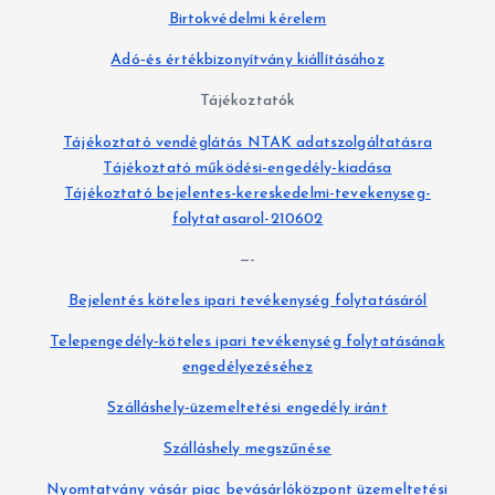
Birtokvédelmi kérelem
Adó‐és értékbizonyítvány kiállításához
Tájékoztatók
Tájékoztató vendéglátás NTAK adatszolgáltatásra
Tájékoztató működési-engedély-kiadása
Tájékoztató bejelentes-kereskedelmi-tevekenyseg-
folytatasarol-210602
—-
Bejelentés köteles ipari tevékenység folytatásáról
Telepengedély‐köteles ipari tevékenység folytatásának
engedélyezéséhez
Szálláshely‐üzemeltetési engedély iránt
Szálláshely megszűnése
Nyomtatvány vásár piac bevásárlóközpont üzemeltetési