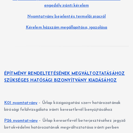
engedély iránti kérelem
Nyomtatvány bejelentés termelői piacról
Kérelem házszám megállapítása, igazolása
ÉPÍTMÉNY RENDELTETÉSÉNEK MEGVÁLTOZTATÁSÁHOZ
SZÜKSÉGES HATÓSÁGI BIZONYÍTVÁNY KIADÁSÁHOZ
K01 nyomtatvány
– Űrlap közigazgatási szerv határozatának
bírósági felülvizsgálata iránti keresetlevél benyújtásához
P26 nyomtatvány
– Űrlap keresetlevél beterjesztéséhez jegyző
birtokvédelmi határozatának megváltoztatása iránti perben