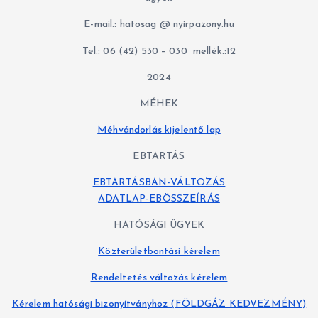
r
E-mail.: hatosag @ nyirpazony.hu
i
á
Tel.: 06 (42) 530 – 030 mellék.:12
k
2024
MÉHEK
Méhvándorlás kijelentő lap
EBTARTÁS
EBTARTÁSBAN-VÁLTOZÁS
ADATLAP-EBÖSSZEÍRÁS
HATÓSÁGI ÜGYEK
Közterületbontási kérelem
Rendeltetés változás kérelem
Kérelem hatósági bizonyítványhoz (FÖLDGÁZ KEDVEZMÉNY)