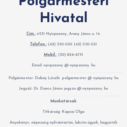
Polgármesteri
r
i
Hivatal
á
k
Cím.:
4531 Nyírpazony, Arany János u. 14.
Telefon.:
(42) 530-030 (42) 530-031
Mobil.
:
(30) 826-6731
Email: nyirpazony @ nyirpazony. hu
Polgármester: Dubay László polgarmester @ nyirpazony. hu
Jegyző: Dr. Dancs János jegyzo @ nyirpazony. hu
Munkatársak
Titkárság: Kaposi Olga
Anyakönyv, népesség nyilvántartás, lakcím ügyek, hagyaték