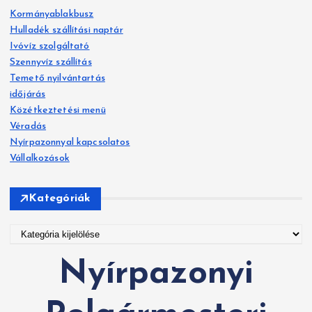
s
Kormányablakbusz
é
Hulladék szállítási naptár
s
Ivóvíz szolgáltató
:
Szennyvíz szállítás
Temető nyilvántartás
időjárás
Közétkeztetési menü
Véradás
Nyírpazonnyal kapcsolatos
Vállalkozások
Kategóriák
K
a
Nyírpazonyi
t
e
g
ó