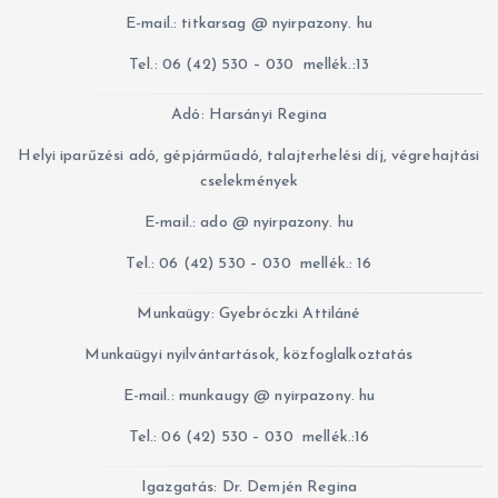
E-mail.: titkarsag @ nyirpazony. hu
Tel.: 06 (42) 530 – 030 mellék.:13
Adó: Harsányi Regina
Helyi iparűzési adó, gépjárműadó, talajterhelési díj, végrehajtási
cselekmények
E-mail.: ado @ nyirpazony. hu
Tel.: 06 (42) 530 – 030 mellék.: 16
Munkaügy: Gyebróczki Attiláné
Munkaügyi nyilvántartások, közfoglalkoztatás
E-mail.: munkaugy @ nyirpazony. hu
Tel.: 06 (42) 530 – 030 mellék.:16
Igazgatás: Dr. Demjén Regina