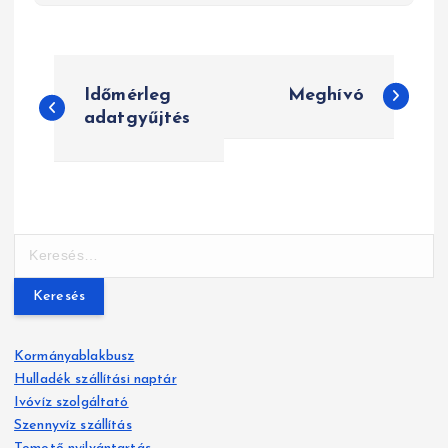
B
Időmérleg
Meghívó
e
adatgyűjtés
j
e
g
K
y
e
r
z
e
s
é
Kormányablakbusz
é
Hulladék szállítási naptár
s
s
Ivóvíz szolgáltató
:
Szennyvíz szállítás
n