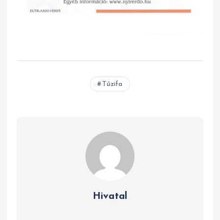
Tűzifa
Hivatal