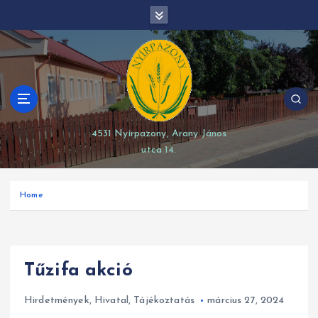
S
modal-check
k
i
p
t
o
c
o
4531 Nyírpazony, Arany János
n
utca 14.
t
e
n
Home
t
Tűzifa akció
Hirdetmények
,
Hivatal
,
Tájékoztatás
március 27, 2024