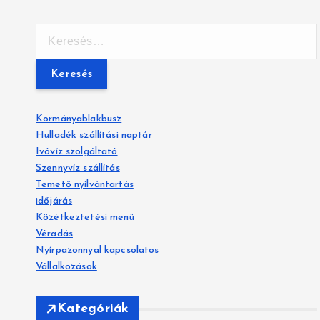
K
e
r
e
s
é
Kormányablakbusz
s
Hulladék szállítási naptár
:
Ivóvíz szolgáltató
Szennyvíz szállítás
Temető nyilvántartás
időjárás
Közétkeztetési menü
Véradás
Nyírpazonnyal kapcsolatos
Vállalkozások
Kategóriák