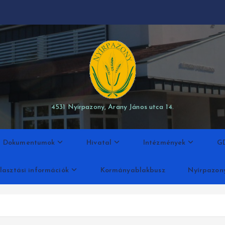
modal-check
4531 Nyírpazony, Arany János utca 14.
Dokumentumok
Hivatal
Intézmények
G
lasztási információk
Kormányablakbusz
Nyírpazon