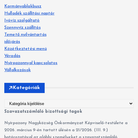
s
Kormányablakbusz
é
Hulladék szállítási naptár
s
Ivóvíz szolgáltató
:
Szennyvíz szállítás
Temető nyilvántartás
időjárás
Közétkeztetési menü
Véradás
Nyírpazonnyal kapcsolatos
Vállalkozások
Kategóriák
K
a
Szavazatszámláló bizottsági tagok
t
Nyírpazony Nagyközség Önkormányzat Képviselő-testülete a
e
2026. március 9-én tartott ülésén a 21/2026. (III. 9.)
g
határozatával az alábbi személyeket a szavazatszámláló
ó