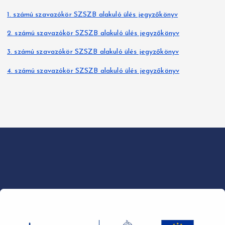
1. számú szavazókör SZSZB alakuló ülés jegyzőkönyv
2. számú szavazókör SZSZB alakuló ülés jegyzőkönyv
3. számú szavazókör SZSZB alakuló ülés jegyzőkönyv
4. számú szavazókör SZSZB alakuló ülés jegyzőkönyv
Copyright © 2026 Nyírpazony Nagyközség | Powered by
Desert
Themes