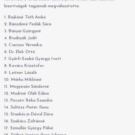
bizottságok tagjainak megválasztotta:
r
i
1. Bajkóné Tóth Anikó
á
2. Bánszkiné Fedák Sára
k
3. Bányai Györgyné
4. Brudnyák Judit
5. Csernus Veronika
6. Dr. Elek Ottó
7. Győrfi-Szabó Györgyi Ivett
8. Kovács Krisztofer
9. Leitner László
10. Márku Miklósné
11. Megyesán Sándorné
12. Mudriné Oláh Edina
13. Pecséri Réka Szandra
14. Soltész-Pintér Ilona
15. Stankóczi-Dávid Dóra
16. Szakács Zoltánné
17. Szmollár György Pálné