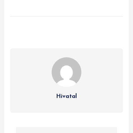
Hivatal
B