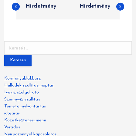
Hirdetmény
Hirdetmény
e
j
e
K
g
e
y
r
e
z
s
Kormányablakbusz
é
é
Hulladék szállítási naptár
s
Ivóvíz szolgáltató
:
s
Szennyvíz szállítás
Temető nyilvántartás
n
időjárás
a
Közétkeztetési menü
Véradás
v
Nyírpazonnyal kapcsolatos