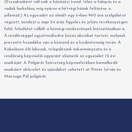
(Évszakonként változik a bűnözési trend: télen a falopás és a
r
vadak hurkolása, míg nyáron a hétvégi házak feltörése a
i
jellemző.) Az egyesület az elmúlt egy évben 960 óra szolgálatot
á
végzett, mindezt a napi 24 órás figyelés és jelzés tevékenységen
k
felül, feladatot vállalt a községi rendezvények biztosításában is.
A rendőrséggel együttműködve közös akciókat tartott, melynek
preventív hozadéka van a közrend és a közbiztonság terén. A
Kabaláson élő lakosok, településünk önkormányzata és a
rendőrség képviselői egyaránt elismerik az egyesület 12 évi
munkáját. A Polgárőr Szövetség képviseletében kiemelkedő
munkáért oklevelet és ajándékot vehetett át Pintér István és
Macsuga Pál polgárőr.