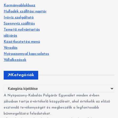
s
Kormányablakbusz
é
Hulladék szállítási naptár
s
Ivóvíz szolgáltató
:
Szennyvíz szállítás
Temető nyilvántartás
időjárás
Közétkeztetési menü
Véradás
Nyírpazonnyal kapcsolatos
Vállalkozások
Kategóriák
K
a
A Nyírpazony-Kabalás Polgárőr Egyesület minden évben
t
júliusban tartja évértékelő közgyűlését, ahol értékelik az előző
e
esztendő tevékenységét és megbeszélik a legfontosabb
g
bűnmegelőzési feladatokat.
ó