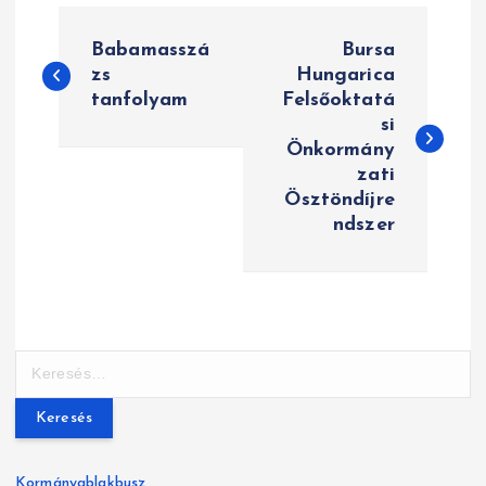
B
Babamasszá
Bursa
e
zs
Hungarica
tanfolyam
Felsőoktatá
j
si
e
Önkormány
zati
g
Ösztöndíjre
ndszer
y
z
é
K
s
e
n
r
e
a
s
Kormányablakbusz