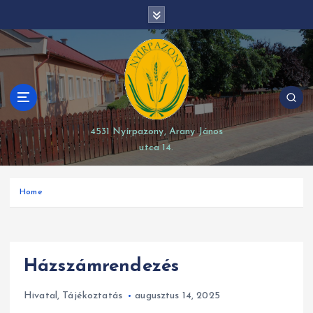
S
modal-check
k
i
p
t
o
c
o
4531 Nyírpazony, Arany János
n
utca 14.
t
e
n
Home
t
Házszámrendezés
Hivatal
,
Tájékoztatás
augusztus 14, 2025