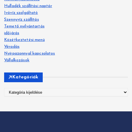
é
v
Hulladék szállítási naptár
s
Ivóvíz szolgáltató
:
i
Szennyvíz szállítás
g
Temető nyilvántartás
időjárás
á
Közétkeztetési menü
Véradás
c
Nyírpazonnyal kapcsolatos
Vállalkozások
i
ó
Kategóriák
K
a
t
e
g
ó
r