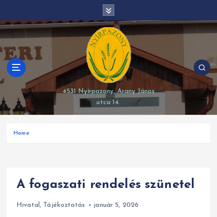
S
modal-check
k
i
p
t
o
c
o
4531 Nyírpazony, Arany János
n
utca 14.
t
e
n
Home
t
A fogaszati rendelés szünetel
Hivatal
,
Tájékoztatás
január 5, 2026