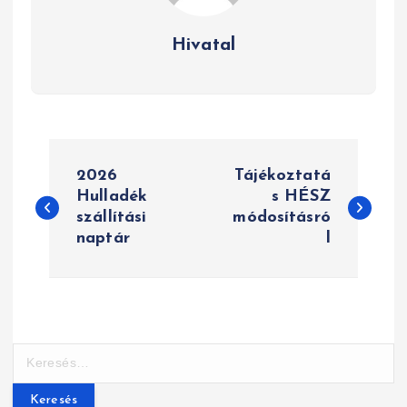
Hivatal
B
2026
Tájékoztatá
e
Hulladék
s HÉSZ
szállítási
módosításró
j
naptár
l
e
g
y
K
z
e
r