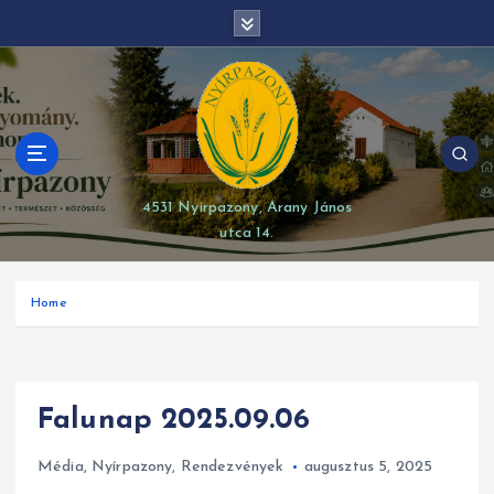
S
modal-check
k
i
p
t
o
c
o
4531 Nyírpazony, Arany János
n
utca 14.
t
e
n
Home
t
Falunap 2025.09.06
Média
,
Nyírpazony
,
Rendezvények
augusztus 5, 2025