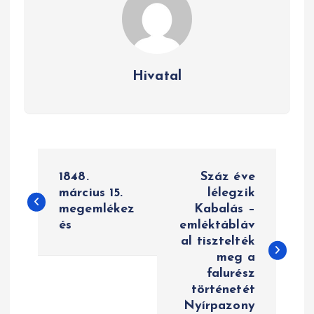
Hivatal
B
1848.
Száz éve
e
március 15.
lélegzik
megemlékez
Kabalás –
j
és
emléktábláv
e
al tisztelték
meg a
g
falurész
történetét
y
Nyírpazony