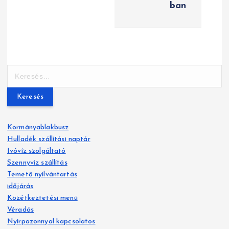
ban
z
é
s
n
K
e
a
r
e
v
s
Kormányablakbusz
é
i
Hulladék szállítási naptár
s
g
Ivóvíz szolgáltató
:
Szennyvíz szállítás
á
Temető nyilvántartás
időjárás
c
Közétkeztetési menü
Véradás
i
Nyírpazonnyal kapcsolatos