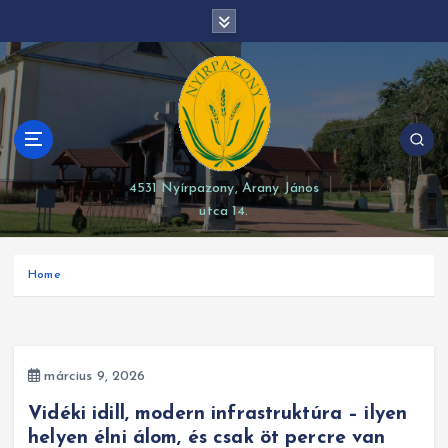
S
modal-check
k
i
p
t
o
c
o
4531 Nyírpazony, Arany János
n
utca 14.
t
e
n
Home
t
március 9, 2026
Vidéki idill, modern infrastruktúra – ilyen
helyen élni álom, és csak öt percre van