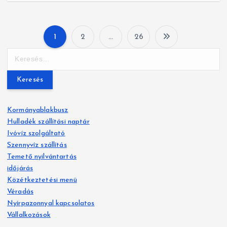
1
2
…
26
B
K
e
e
r
j
e
s
e
Kormányablakbusz
é
Hulladék szállítási naptár
g
s
Ivóvíz szolgáltató
:
y
Szennyvíz szállítás
Temető nyilvántartás
z
időjárás
Közétkeztetési menü
é
Véradás
Nyírpazonnyal kapcsolatos
s
Vállalkozások