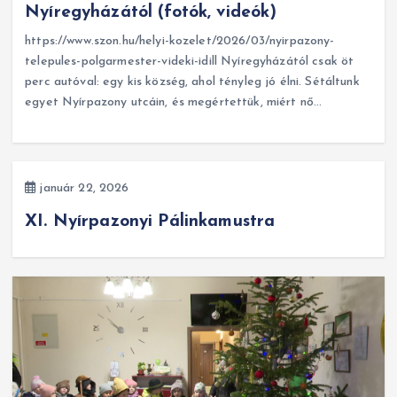
Nyíregyházától (fotók, videók)
https://www.szon.hu/helyi-kozelet/2026/03/nyirpazony-
telepules-polgarmester-videki-idill Nyíregyházától csak öt
perc autóval: egy kis község, ahol tényleg jó élni. Sétáltunk
egyet Nyírpazony utcáin, és megértettük, miért nő…
január 22, 2026
XI. Nyírpazonyi Pálinkamustra