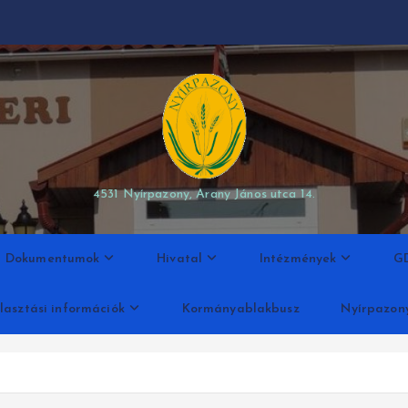
modal-check
4531 Nyírpazony, Arany János utca 14.
Dokumentumok
Hivatal
Intézmények
G
lasztási információk
Kormányablakbusz
Nyírpazon