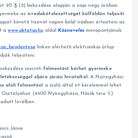
 20. § (2) bekezdése alapján a napi négy órában
 gyermeke az
óvodakötelezettségét
külföldön teljesíti
apját követő tizenöt napon belül írásban értesíteni az
et a
www.oktatas.hu
oldal
Köznevelés
menüpontjának
zas_bejelentese
linken elérhető elektronikus űrlap
ják teljesíteni.
) bekezdése szerinti
felmentést kérhet gyermeke
etékességgel eljáró járási hivataltól.
A Nyíregyházi
se alóli felmentést
a szülő által írt kérelemmel lehet
i Osztályához (4400 Nyíregyháza, Hősök tere 5.)
adott levélben.
ancs János
egyző