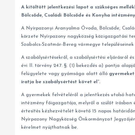
A kitöltött jelentkezési lapot a szükséges mell
Bölcsőde, Családi Bölcsőde és Konyha intézményb
A Nyírpazonyi Aranyalma Óvoda, Bölcsőde, Család
körzete Nyírpazony nagyközség közigazgatási ter
Szabolcs-Szatmár-Bereg vármegye településeinek 
A szabálysértésekről, a szabálysértési eljárásról és
évi II. törvény 247. §. (1) bekezdés a) pontja alap
felügyelete vagy gyámsága alatt álló
gyermeket 
íratja be szabálysértést követ el”.
A gyermekek felvételéről a jelentkezés utolsó ha
intézmény főigazgatója, melyről a szülőt írásban é
értesítés kézhezvételét követő 15 napos határidőn
Nyírpazony Nagyközség Önkormányzat Jegyzőjéne
kérelmet nyújthatnak be.