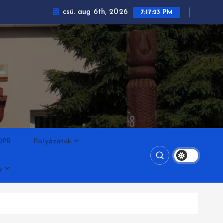
csü. aug 6th, 2026
7:17:24 PM
DPR
Pályázatok
y