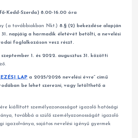
tfő-Kedd-Szerda) 8.00-16.00 óra
ény (a továbbiakban Nkt.)
8.§ (2) bekezdése alapján
. napjáig a harmadik életévét betölti, a nevelési
odai foglalkozáson vesz részt.
szeptember 1. és 2022. augusztus 31. közötti
ző.
EZÉSI LAP
a 2025/2026 nevelési évre” című
odában be lehet szerezni, vagy letölthető a
re kiállított személyazonosságot igazoló hatósági
ványa, továbbá a szülő személyazonosságát igazoló
gi igazolványa, sajátos nevelési igényű gyermek