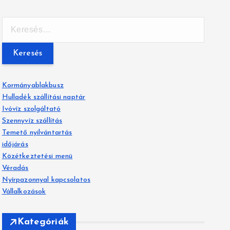
K
e
r
e
s
é
Kormányablakbusz
s
Hulladék szállítási naptár
:
Ivóvíz szolgáltató
Szennyvíz szállítás
Temető nyilvántartás
időjárás
Közétkeztetési menü
Véradás
Nyírpazonnyal kapcsolatos
Vállalkozások
Kategóriák