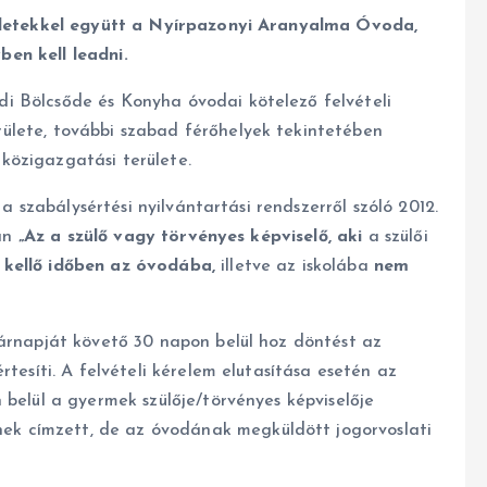
ékletekkel együtt a Nyírpazonyi Aranyalma Óvoda,
en kell leadni.
i Bölcsőde és Konyha óvodai kötelező felvételi
ülete, további szabad férőhelyek tekintetében
közigazgatási területe.
 a szabálysértési nyilvántartási rendszerről szóló 2012.
ján
„Az a szülő vagy törvényes képviselő, aki
a szülői
kellő időben az óvodába,
illetve az iskolába
nem
tárnapját követő 30 napon belül hoz döntést az
rtesíti. A felvételi kérelem elutasítása esetén az
 belül a gyermek szülője/törvényes képviselője
k címzett, de az óvodának megküldött jogorvoslati