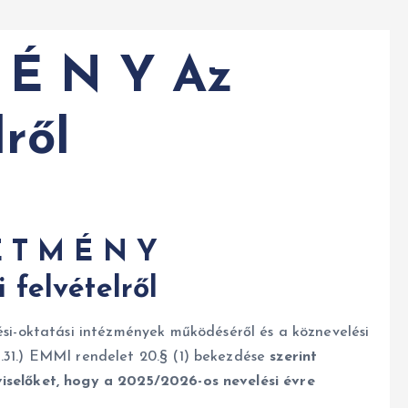
 É N Y Az
lről
E T M É N Y
 felvételről
-oktatási intézmények működéséről és a köznevelési
I.31.) EMMI rendelet 20.§ (1) bekezdése
szerint
viselőket, hogy a 2025/2026-os nevelési évre