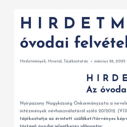
H I R D E T M
óvodai felvéte
Hirdetmények
,
Hivatal
,
Tájékoztatás
március 26, 2025
H I R D 
Az óvodai
Nyírpazony Nagyközség Önkormányzata a nevelési
intézmények névhasználatáról szóló 20/2012. (VII
tájékoztatja az érintett szülőket/törvényes kép
történő óvodai jelentkezés időpontja: