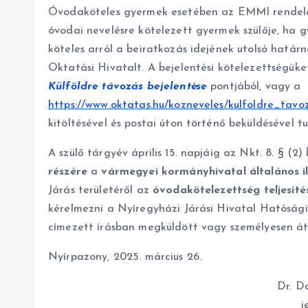
Óvodaköteles gyermek esetében az EMMI rendelet
óvodai nevelésre kötelezett gyermek szülője, ha
köteles arról a beiratkozás idejének utolsó határn
Oktatási Hivatalt. A bejelentési kötelezettségük
Külföldre távozás bejelentése
pontjából, vagy a
https://www.oktatas.hu/kozneveles/kulfoldre_tavo
kitöltésével és postai úton történő beküldésével tud
A szülő tárgyév április 15. napjáig az Nkt. 8. § (2
részére
a
vármegyei kormányhivatal általános ill
Járás területéről az
óvodakötelezettség teljesíté
kérelmezni a Nyíregyházi Járási Hivatal Hatóság
címezett írásban megküldött vagy személyesen át
Nyírpazony, 2025. március 26.
Dr. D
j