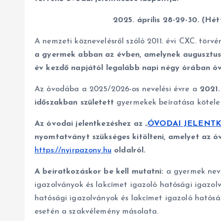
2025. április 28-29-30. (Hé
A nemzeti köznevelésről szóló 2011. évi CXC. törv
a gyermek abban az évben, amelynek augusztus 31
év kezdő napjától legalább napi négy órában óv
Az óvodába a 2025/2026-os nevelési évre a
2021. 
időszakban született
gyermekek beíratása kötele
Az óvodai jelentkezéshez az „
ÓVODAI JELENTK
nyomtatványt szükséges kitölteni, amelyet az óv
https://nyirpazony.hu
oldalról.
A beiratkozáskor be kell mutatni:
a gyermek nevé
igazolványok és lakcímet igazoló hatósági igazol
hatósági igazolványok és lakcímet igazoló hatósá
esetén a szakvélemény másolata.