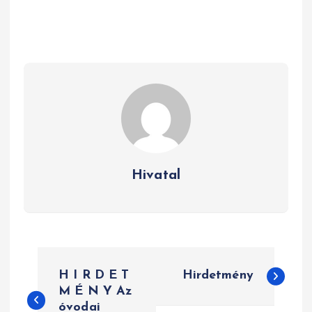
Hivatal
B
H I R D E T
Hirdetmény
e
M É N Y Az
óvodai