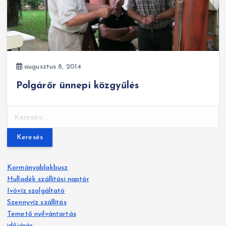
augusztus 8, 2014
Polgárőr ünnepi közgyűlés
K
e
r
e
s
Kormányablakbusz
é
Hulladék szállítási naptár
s
Ivóvíz szolgáltató
:
Szennyvíz szállítás
Temető nyilvántartás
időjárás