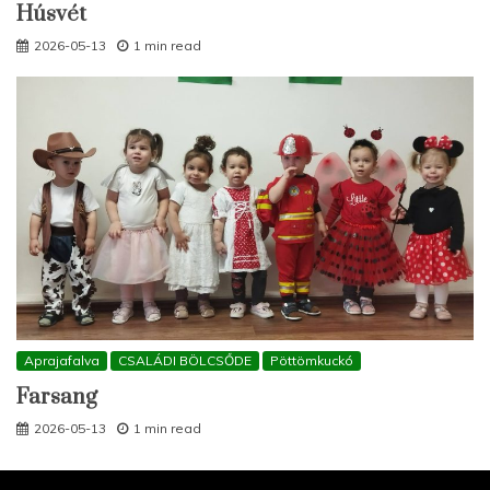
Húsvét
2026-05-13
1 min read
Aprajafalva
CSALÁDI BÖLCSŐDE
Pöttömkuckó
Farsang
2026-05-13
1 min read