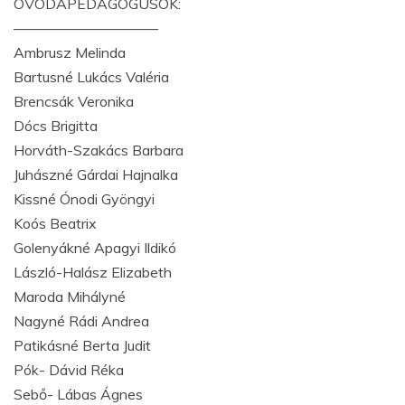
ÓVODAPEDAGÓGUSOK:
——————————
Ambrusz Melinda
Bartusné Lukács Valéria
Brencsák Veronika
Dócs Brigitta
Horváth-Szakács Barbara
Juhászné Gárdai Hajnalka
Kissné Ónodi Gyöngyi
Koós Beatrix
Golenyákné Apagyi Ildikó
László-Halász Elizabeth
Maroda Mihályné
Nagyné Rádi Andrea
Patikásné Berta Judit
Pók- Dávid Réka
Sebő- Lábas Ágnes