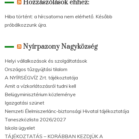
Hozzászólások ehhez:
Hiba történt: a hírcsatorna nem elérhető. Később
próbálkozzunk újra.
Nyírpazony Nagyközség
Helyi vállalkozások és szolgáltatások
Országos tűzgyújtási tilalom
A NYÍRSÉGVÍZ Zrt. tájékoztatója
Amit a vízkorlátozásról tudni kell
Belügyminisztérium közleménye
Igazgatási szünet
Nemzeti Élelmiszerlánc-biztonsági Hivatal tájékoztatója
Taneszközlista 2026/2027
Iskola ügyelet
TÁJÉKOZTATÁS – KORÁBBAN KEZDJÜK A