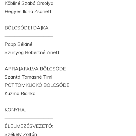
Köbliné Szabó Orsolya
Hegyes Ilona Zsanett
——————————
BÖLCSŐDEI DAJKA:
——————————
Papp Béláné
Szunyog Róbertné Anett
——————————
APRAJAFALVA BÖLCSŐDE
Szántó Tamásné Timi
PÖTTÖMKUCKÓ BÖLCSŐDE
Kuzma Bianka
——————————
KONYHA:
——————————
ÉLELMEZÉSVEZETŐ:
Székely Zoltán