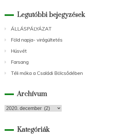
Legutóbbi bejegyzések
ÁLLÁSPÁLYÁZAT
Föld napja- virágültetés
Húsvét
Farsang
Téli móka a Családi Bölcsődében
Archívum
Archívum
Kategóriák