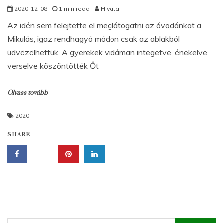
2020-12-08
1 min read
Hivatal
Az idén sem felejtette el meglátogatni az óvodánkat a
Mikulás, igaz rendhagyó módon csak az ablakból
üdvözölhettük. A gyerekek vidáman integetve, énekelve,
verselve köszöntötték Őt
Olvass tovább
2020
SHARE