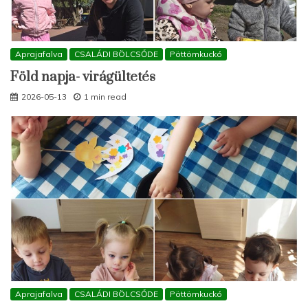
Aprajafalva
CSALÁDI BÖLCSŐDE
Pöttömkuckó
Föld napja- virágültetés
2026-05-13
1 min read
Aprajafalva
CSALÁDI BÖLCSŐDE
Pöttömkuckó