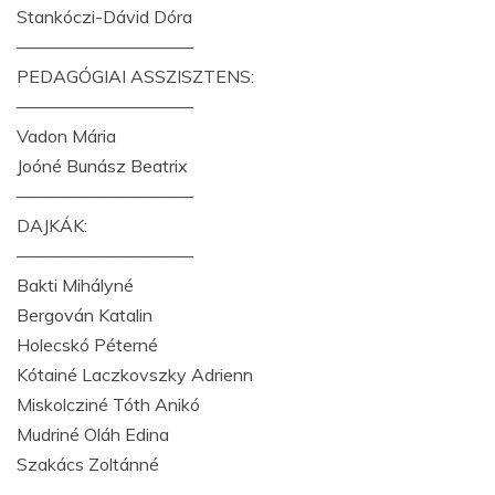
Stankóczi-Dávid Dóra
——————————
PEDAGÓGIAI ASSZISZTENS:
——————————
Vadon Mária
Joóné Bunász Beatrix
——————————
DAJKÁK:
——————————
Bakti Mihályné
Bergován Katalin
Holecskó Péterné
Kótainé Laczkovszky Adrienn
Miskolcziné Tóth Anikó
Mudriné Oláh Edina
Szakács Zoltánné
——————————