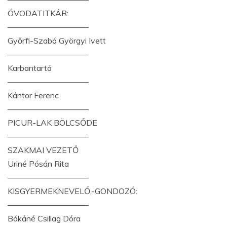
ÓVODATITKÁR:
——————————
Győrfi-Szabó Györgyi Ivett
——————————
Karbantartó
——————————
Kántor Ferenc
——————————
PICUR-LAK BÖLCSŐDE
——————————
SZAKMAI VEZETŐ
Uriné Pósán Rita
——————————
KISGYERMEKNEVELŐ,-GONDOZÓ:
——————————
Bókáné Csillag Dóra