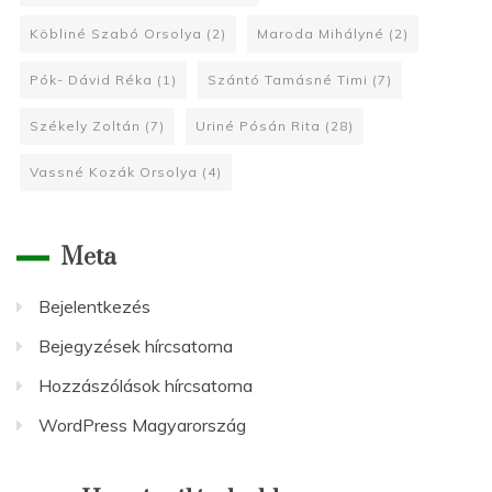
Köbliné Szabó Orsolya
(2)
Maroda Mihályné
(2)
Pók- Dávid Réka
(1)
Szántó Tamásné Timi
(7)
Székely Zoltán
(7)
Uriné Pósán Rita
(28)
Vassné Kozák Orsolya
(4)
Meta
Bejelentkezés
Bejegyzések hírcsatorna
Hozzászólások hírcsatorna
WordPress Magyarország