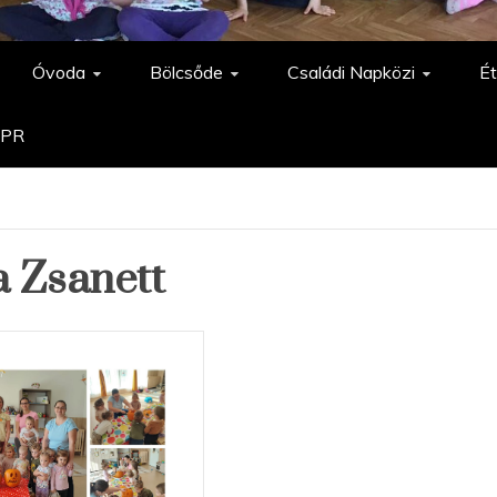
Óvoda
Bölcsőde
Családi Napközi
Ét
PR
a Zsanett