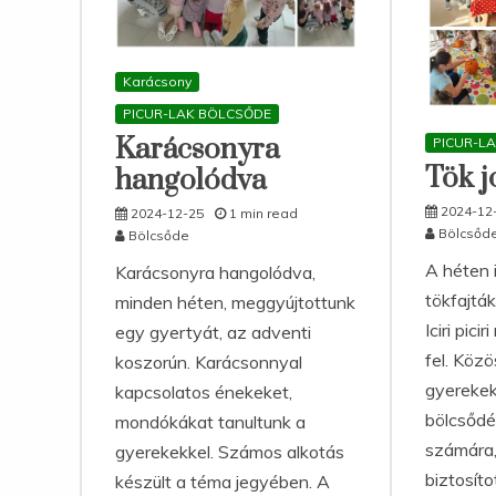
Karácsony
PICUR-LAK BÖLCSŐDE
Karácsonyra
PICUR-L
Tök j
hangolódva
2024-12
2024-12-25
1 min read
Bölcsőd
Bölcsőde
A héten 
Karácsonyra hangolódva,
tökfajtá
minden héten, meggyújtottunk
Iciri pici
egy gyertyát, az adventi
fel. Köz
koszorún. Karácsonnyal
gyerekek
kapcsolatos énekeket,
bölcsődé
mondókákat tanultunk a
számára,
gyerekekkel. Számos alkotás
biztosíto
készült a téma jegyében. A