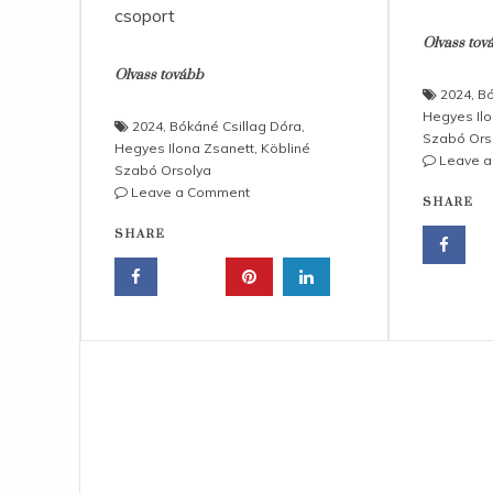
csoport
Olvass tov
Olvass tovább
2024
,
Bó
Hegyes Ilo
2024
,
Bókáné Csillag Dóra
,
Szabó Ors
Hegyes Ilona Zsanett
,
Köbliné
Leave 
Szabó Orsolya
on
Leave a Comment
SHARE
Karácsonyra
SHARE
hangolódva