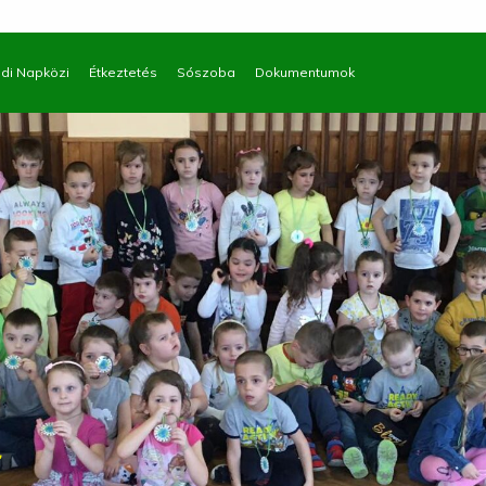
di Napközi
Étkeztetés
Sószoba
Dokumentumok