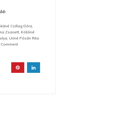
ább
káné Csillag Dóra
,
na Zsanett
,
Köbliné
olya
,
Uriné Pósán Rita
on
a Comment
Tök
jó
hét