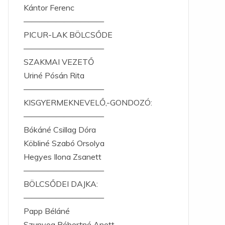
Kántor Ferenc
——————————
PICUR-LAK BÖLCSŐDE
——————————
SZAKMAI VEZETŐ
Uriné Pósán Rita
——————————
KISGYERMEKNEVELŐ,-GONDOZÓ:
——————————
Bókáné Csillag Dóra
Köbliné Szabó Orsolya
Hegyes Ilona Zsanett
——————————
BÖLCSŐDEI DAJKA:
——————————
Papp Béláné
Szunyog Róbertné Anett