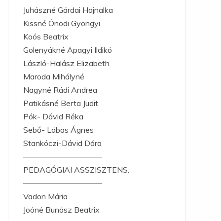
Juhászné Gárdai Hajnalka
Kissné Ónodi Gyöngyi
Koós Beatrix
Golenyákné Apagyi Ildikó
László-Halász Elizabeth
Maroda Mihályné
Nagyné Rádi Andrea
Patikásné Berta Judit
Pók- Dávid Réka
Sebő- Lábas Ágnes
Stankóczi-Dávid Dóra
——————————
PEDAGÓGIAI ASSZISZTENS:
——————————
Vadon Mária
Joóné Bunász Beatrix