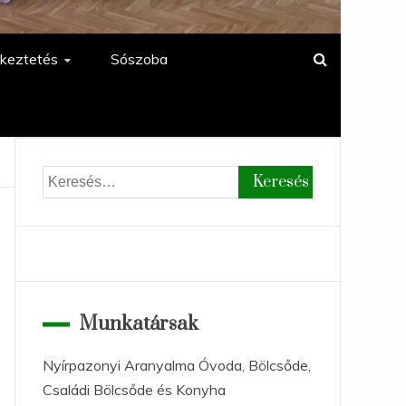
keztetés
Sószoba
Keresés:
Munkatársak
Nyírpazonyi Aranyalma Óvoda, Bölcsőde,
Családi Bölcsőde és Konyha