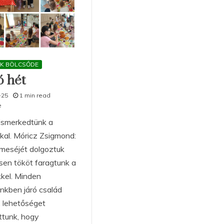
AK BÖLCSŐDE
ó hét
-25
1 min read
e
ismerkedtünk a
kkal. Móricz Zsigmond:
ri meséjét dolgoztuk
ösen tököt faragtunk a
kel. Minden
nkben járó család
 lehetőséget
ttunk, hogy