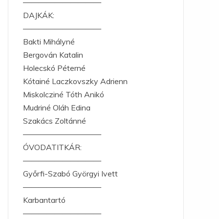
——————————
DAJKÁK:
——————————
Bakti Mihályné
Bergován Katalin
Holecskó Péterné
Kótainé Laczkovszky Adrienn
Miskolcziné Tóth Anikó
Mudriné Oláh Edina
Szakács Zoltánné
——————————
ÓVODATITKÁR:
——————————
Győrfi-Szabó Györgyi Ivett
——————————
Karbantartó
——————————