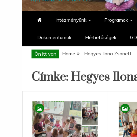
Intézményünk
Programok
Dokumentumok
Elérhetőségek
GD
Home
Hegyes Ilona Zsanett
Ön itt van
Címke:
Hegyes Ilon