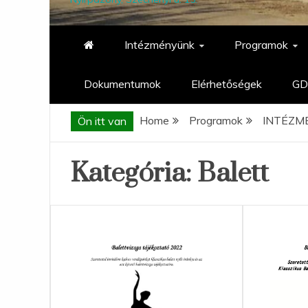
Intézményünk
Programok
Dokumentumok
Elérhetőségek
GD
Home
Programok
INTÉZM
Ön itt van
Kategória:
Balett