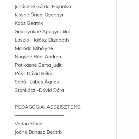
Juhászné Gárdai Hajnalka
Kissné Ónodi Gyöngyi
Koós Beatrix
Golenyákné Apagyi Ildikó
László-Halász Elizabeth
Maroda Mihályné
Nagyné Rádi Andrea
Patikásné Berta Judit
Pók- Dávid Réka
Sebő- Lábas Ágnes
Stankóczi-Dávid Dóra
——————————
PEDAGÓGIAI ASSZISZTENS:
——————————
Vadon Mária
Joóné Bunász Beatrix