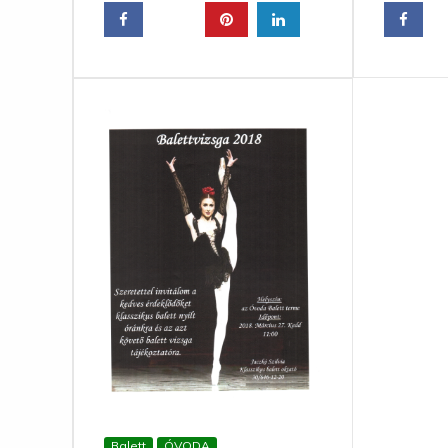
Balett
ÓVODA