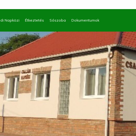
di Napközi
Étkeztetés
Sószoba
Dokumentumok