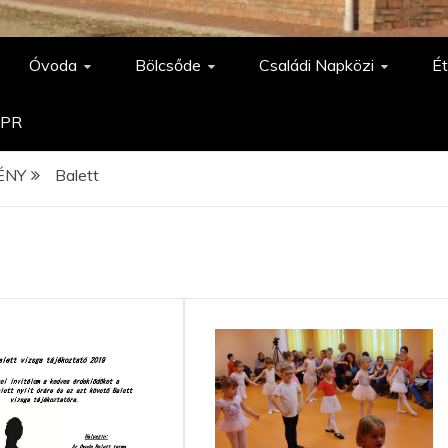
Óvoda
Bölcsőde
Családi Napközi
Ét
PR
ÉNY
Balett