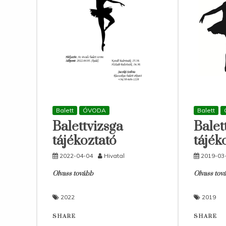
Balett
Balett
ÓVODA
Balet
Balettvizsga
tájék
tájékoztató
2019-03
2022-04-04
Hivatal
Olvass tov
Olvass tovább
2019
2022
SHARE
SHARE