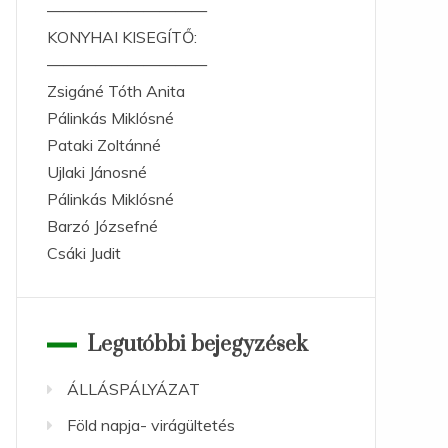
——————————
KONYHAI KISEGÍTŐ:
——————————
Zsigáné Tóth Anita
Pálinkás Miklósné
Pataki Zoltánné
Ujlaki Jánosné
Pálinkás Miklósné
Barzó Józsefné
Csáki Judit
Legutóbbi bejegyzések
ÁLLÁSPÁLYÁZAT
Föld napja- virágültetés