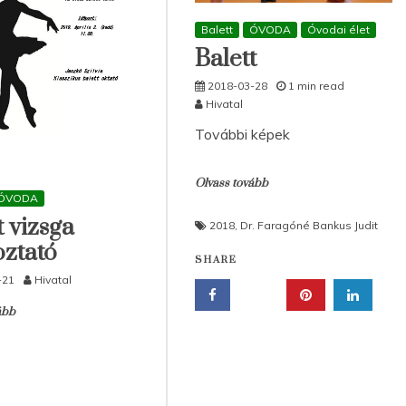
Balett
ÓVODA
Óvodai élet
Balett
2018-03-28
1 min read
Hivatal
További képek
Olvass tovább
ÓVODA
t vizsga
2018
,
Dr. Faragóné Bankus Judit
oztató
SHARE
-21
Hivatal
ább