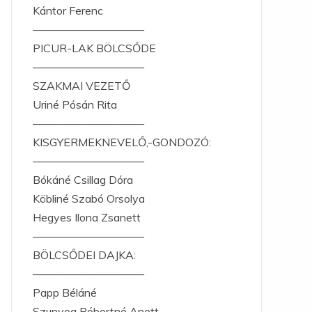
Kántor Ferenc
——————————
PICUR-LAK BÖLCSŐDE
——————————
SZAKMAI VEZETŐ
Uriné Pósán Rita
——————————
KISGYERMEKNEVELŐ,-GONDOZÓ:
——————————
Bókáné Csillag Dóra
Köbliné Szabó Orsolya
Hegyes Ilona Zsanett
——————————
BÖLCSŐDEI DAJKA:
——————————
Papp Béláné
Szunyog Róbertné Anett