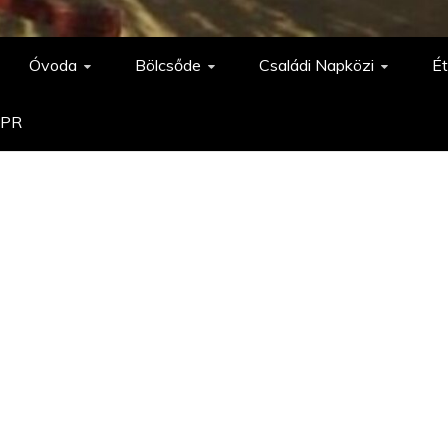
Óvoda
Bölcsőde
Családi Napközi
Ét
PR