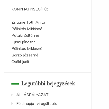
——————————
KONYHAI KISEGÍTŐ:
——————————
Zsigáné Tóth Anita
Pálinkás Miklósné
Pataki Zoltánné
Ujlaki Jánosné
Pálinkás Miklósné
Barzó Józsefné
Csáki Judit
Legutóbbi bejegyzések
ÁLLÁSPÁLYÁZAT
Föld napja- virágültetés