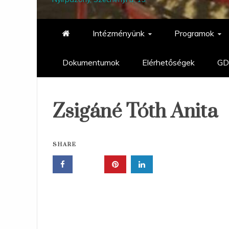
Intézményünk
Programok
Dokumentumok
Elérhetőségek
GD
Zsigáné Tóth Anita
SHARE