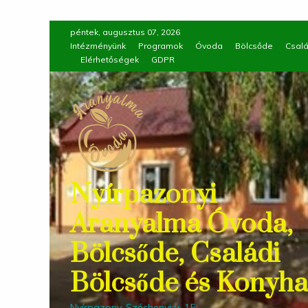
Skip
péntek, augusztus 07, 2026
to
Intézményünk
Programok
Óvoda
Bölcsőde
Csalá
Elérhetőségek
GDPR
content
Nyírpazonyi
Aranyalma Óvoda,
Bölcsőde, Családi
Bölcsőde és Konyha
Nyírpazony, Széchenyi u. 15.