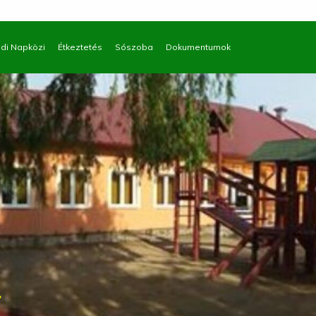
di Napközi
Étkeztetés
Sószoba
Dokumentumok