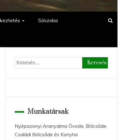
keztetés
Sószoba
Keresés:
Munkatársak
Nyírpazonyi Aranyalma Óvoda, Bölcsőde,
Családi Bölcsőde és Konyha