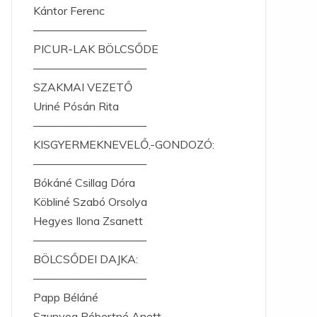
Kántor Ferenc
——————————
PICUR-LAK BÖLCSŐDE
——————————
SZAKMAI VEZETŐ
Uriné Pósán Rita
——————————
KISGYERMEKNEVELŐ,-GONDOZÓ:
——————————
Bókáné Csillag Dóra
Köbliné Szabó Orsolya
Hegyes Ilona Zsanett
——————————
BÖLCSŐDEI DAJKA:
——————————
Papp Béláné
Szunyog Róbertné Anett