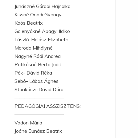
Juhászné Gárdai Hajnalka
Kissné Ónodi Gyöngyi
Koós Beatrix
Golenyákné Apagyi Ildikó
László-Halász Elizabeth
Maroda Mihályné
Nagyné Rádi Andrea
Patikásné Berta Judit
Pók- Dávid Réka
Sebő- Lábas Ágnes
Stankóczi-Dávid Dóra
——————————
PEDAGÓGIAI ASSZISZTENS:
——————————
Vadon Mária
Joóné Bunász Beatrix