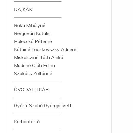
——————————
DAJKÁK:
——————————
Bakti Mihályné
Bergován Katalin
Holecskó Péterné
Kótainé Laczkovszky Adrienn
Miskolcziné Tóth Anikó
Mudriné Oláh Edina
Szakács Zoltánné
——————————
ÓVODATITKÁR:
——————————
Győrfi-Szabó Györgyi Ivett
——————————
Karbantartó
——————————