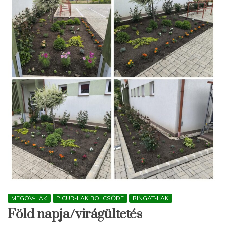
MEGÓV-LAK
PICUR-LAK BÖLCSŐDE
RINGAT-LAK
Föld napja/virágültetés