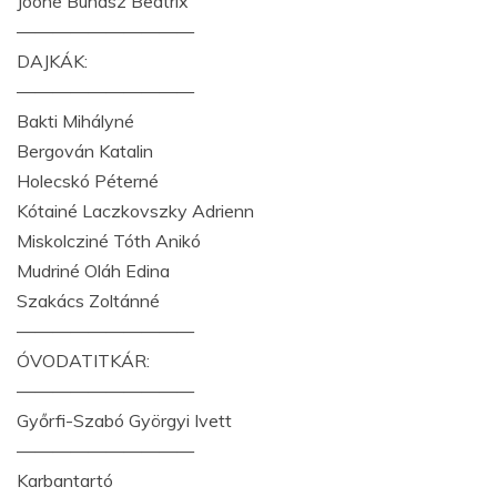
Joóné Bunász Beatrix
——————————
DAJKÁK:
——————————
Bakti Mihályné
Bergován Katalin
Holecskó Péterné
Kótainé Laczkovszky Adrienn
Miskolcziné Tóth Anikó
Mudriné Oláh Edina
Szakács Zoltánné
——————————
ÓVODATITKÁR:
——————————
Győrfi-Szabó Györgyi Ivett
——————————
Karbantartó