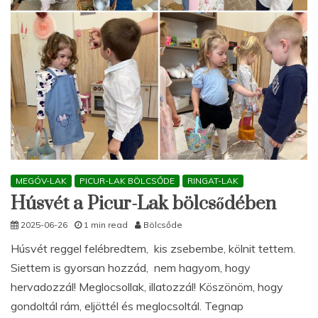
MEGÓV-LAK
PICUR-LAK BÖLCSŐDE
RINGAT-LAK
Húsvét a Picur-Lak bölcsődében
2025-06-26
1 min read
Bölcsőde
Húsvét reggel felébredtem, kis zsebembe, kölnit tettem.
Siettem is gyorsan hozzád, nem hagyom, hogy
hervadozzál! Meglocsollak, illatozzál! Köszönöm, hogy
gondoltál rám, eljöttél és meglocsoltál. Tegnap