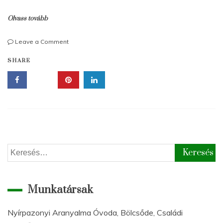
Olvass tovább
on
Leave a Comment
Húsvét
SHARE
a
Picur-
Lak
bölcsődében
Keresés:
Munkatársak
Nyírpazonyi Aranyalma Óvoda, Bölcsőde, Családi