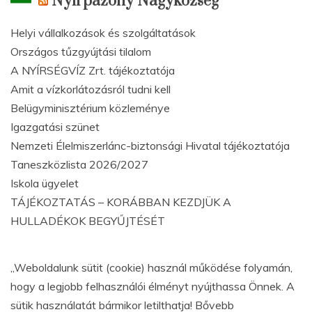
Nyírpazony Nagyközség
Helyi vállalkozások és szolgáltatások
Országos tűzgyújtási tilalom
A NYÍRSÉGVÍZ Zrt. tájékoztatója
Amit a vízkorlátozásról tudni kell
Belügyminisztérium közleménye
Igazgatási szünet
Nemzeti Élelmiszerlánc-biztonsági Hivatal tájékoztatója
Taneszközlista 2026/2027
Iskola ügyelet
TÁJÉKOZTATÁS – KORÁBBAN KEZDJÜK A
HULLADÉKOK BEGYŰJTÉSÉT
„Weboldalunk sütit (cookie) használ működése folyamán,
hogy a legjobb felhasználói élményt nyújthassa Önnek. A
sütik használatát bármikor letilthatja! Bővebb