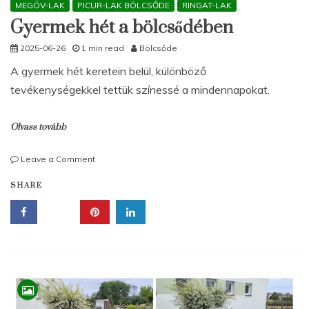
MEGÓV-LAK
PICUR-LAK BÖLCSŐDE
RINGAT-LAK
Gyermek hét a bölcsődében
2025-06-26
1 min read
Bölcsőde
A gyermek hét keretein belül, különböző
tevékenységekkel tettük színessé a mindennapokat.
Olvass tovább
on
Leave a Comment
Gyermek
SHARE
hét
a
bölcsődében