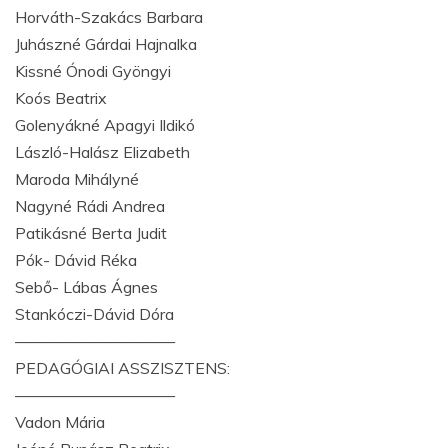
Horváth-Szakács Barbara
Juhászné Gárdai Hajnalka
Kissné Ónodi Gyöngyi
Koós Beatrix
Golenyákné Apagyi Ildikó
László-Halász Elizabeth
Maroda Mihályné
Nagyné Rádi Andrea
Patikásné Berta Judit
Pók- Dávid Réka
Sebő- Lábas Ágnes
Stankóczi-Dávid Dóra
——————————
PEDAGÓGIAI ASSZISZTENS:
——————————
Vadon Mária