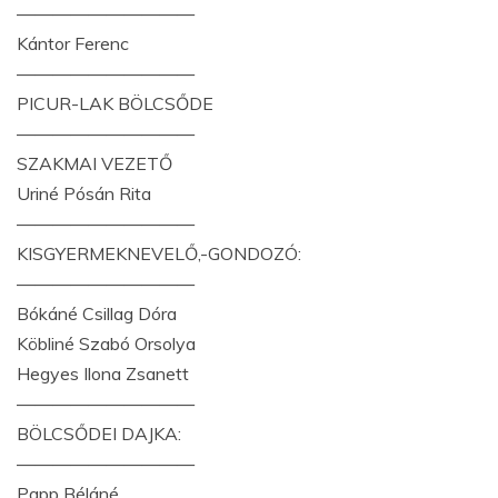
——————————
Kántor Ferenc
——————————
PICUR-LAK BÖLCSŐDE
——————————
SZAKMAI VEZETŐ
Uriné Pósán Rita
——————————
KISGYERMEKNEVELŐ,-GONDOZÓ:
——————————
Bókáné Csillag Dóra
Köbliné Szabó Orsolya
Hegyes Ilona Zsanett
——————————
BÖLCSŐDEI DAJKA:
——————————
Papp Béláné