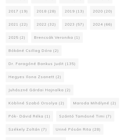
2017
(19)
2018
(28)
2019
(13)
2020
(20)
2021
(22)
2022
(32)
2023
(57)
2024
(66)
2025
(2)
Brencsák Veronika
(1)
Bókáné Csillag Dóra
(2)
Dr. Faragóné Bankus Judit
(135)
Hegyes Ilona Zsanett
(2)
Juhászné Gárdai Hajnalka
(2)
Köbliné Szabó Orsolya
(2)
Maroda Mihályné
(2)
Pók- Dávid Réka
(1)
Szántó Tamásné Timi
(7)
Székely Zoltán
(7)
Uriné Pósán Rita
(28)