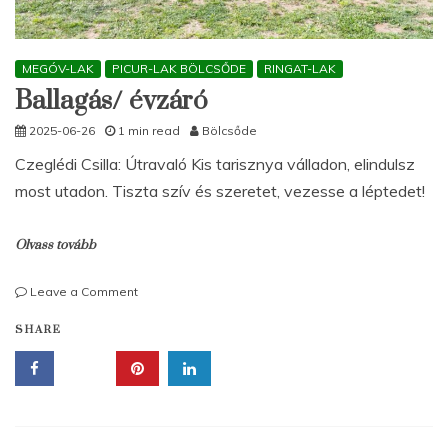
MEGÓV-LAK
PICUR-LAK BÖLCSŐDE
RINGAT-LAK
Ballagás/ évzáró
2025-06-26
1 min read
Bölcsőde
Czeglédi Csilla: Útravaló Kis tarisznya válladon, elindulsz
most utadon. Tiszta szív és szeretet, vezesse a léptedet!
Olvass tovább
on
Leave a Comment
Ballagás/
SHARE
évzáró