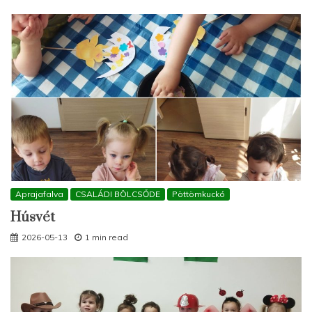
Aprajafalva
CSALÁDI BÖLCSŐDE
Pöttömkuckó
Húsvét
2026-05-13
1 min read