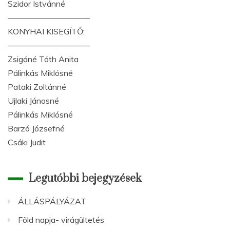
Szidor Istvánné
——————————
KONYHAI KISEGÍTŐ:
——————————
Zsigáné Tóth Anita
Pálinkás Miklósné
Pataki Zoltánné
Ujlaki Jánosné
Pálinkás Miklósné
Barzó Józsefné
Csáki Judit
Legutóbbi bejegyzések
ÁLLÁSPÁLYÁZAT
Föld napja- virágültetés