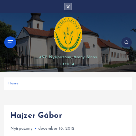
S
modal-check
k
i
p
t
o
c
o
4531 Nyírpazony, Arany János
n
utca 14.
t
e
n
Home
t
Hajzer Gábor
Nyírpazony
december 18, 2012