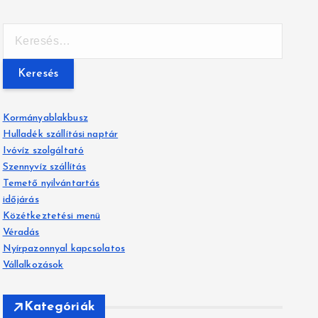
K
e
r
e
s
é
Kormányablakbusz
s
Hulladék szállítási naptár
:
Ivóvíz szolgáltató
Szennyvíz szállítás
Temető nyilvántartás
időjárás
Közétkeztetési menü
Véradás
Nyírpazonnyal kapcsolatos
Vállalkozások
Kategóriák