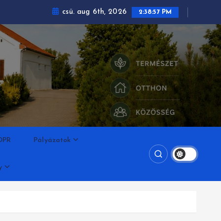
csü. aug 6th, 2026
2:38:58 PM
DPR
Pályázatok
y