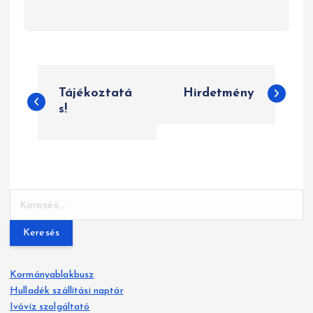
B
Tájékoztatá
Hirdetmény
e
s!
j
e
g
K
y
e
r
z
e
s
é
Kormányablakbusz
é
Hulladék szállítási naptár
s
s
Ivóvíz szolgáltató
: