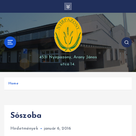
S
modal-check
k
i
p
t
o
c
o
4531 Nyírpazony, Arany János
n
utca 14.
t
e
n
Home
t
Sószoba
Hirdetmények
január 6, 2016