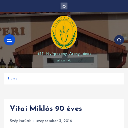
S
modal-check
k
i
p
t
o
c
o
4531 Nyírpazony, Arany János
n
utca 14.
t
e
n
Home
t
Vitai Miklós 90 éves
Szépkorúak
szeptember 3, 2016