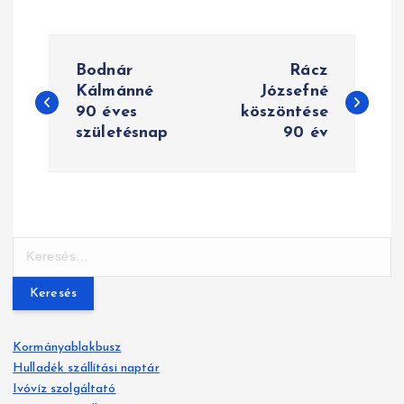
B
Bodnár
Rácz
e
Kálmánné
Józsefné
90 éves
köszöntése
j
születésnap
90 év
e
g
y
K
z
e
r
é
e
s
s
Kormányablakbusz
é
Hulladék szállítási naptár
n
s
Ivóvíz szolgáltató
: