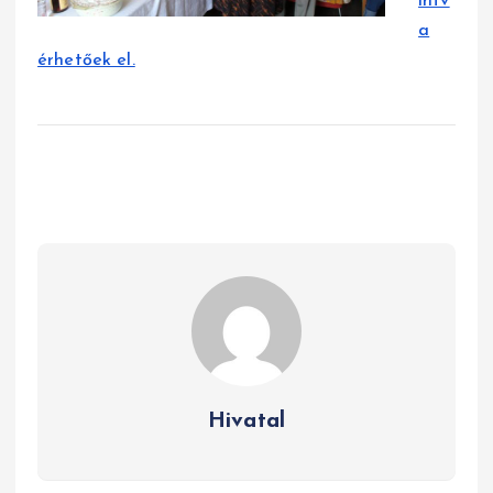
intv
a
érhetőek el.
Hivatal