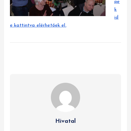
pe
k
id
e kattintva elérhetőek el.
Hivatal