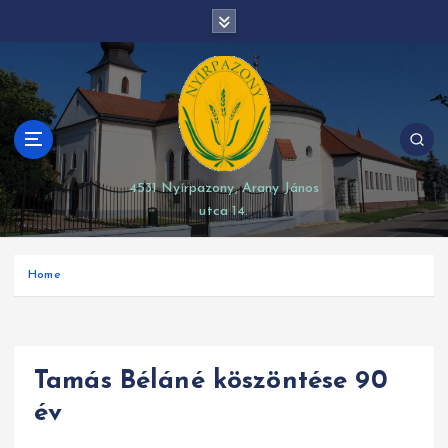
S
modal-check
k
i
p
t
o
c
o
4531 Nyírpazony, Arany János
n
utca 14.
t
e
n
Home
t
Tamás Béláné köszöntése 90
év