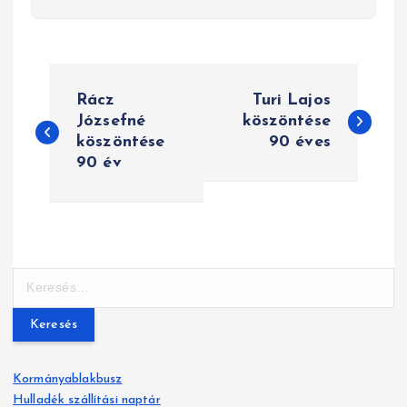
B
Rácz
Turi Lajos
e
Józsefné
köszöntése
köszöntése
90 éves
j
90 év
e
g
y
K
z
e
r
é
e
s
s
Kormányablakbusz
é
Hulladék szállítási naptár
s