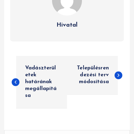
Hivatal
B
Vadászterül
Településren
e
etek
dezési terv
határának
módosítása
j
megállapítá
e
sa
g
y
z
K