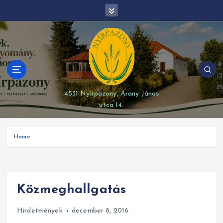
S
modal-check
k
i
p
t
o
c
o
4531 Nyírpazony, Arany János
n
utca 14.
t
e
n
Home
t
Közmeghallgatás
Hirdetmények
december 8, 2016