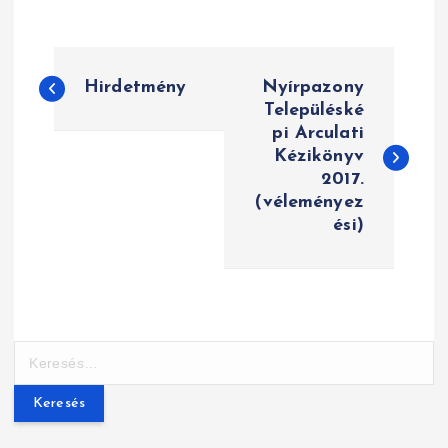
B
Hirdetmény
Nyírpazony
e
Településké
pi Arculati
j
Kézikönyv
e
2017.
(véleményez
g
ési)
y
z
é
K
e
s
r
n
e
s