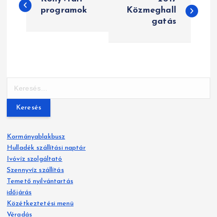
e
programok
Közmeghall
gatás
j
e
g
y
K
e
z
r
e
é
s
Kormányablakbusz
é
s
Hulladék szállítási naptár
s
Ivóvíz szolgáltató
n
:
Szennyvíz szállítás
a
Temető nyilvántartás
időjárás
v
Közétkeztetési menü
Véradás