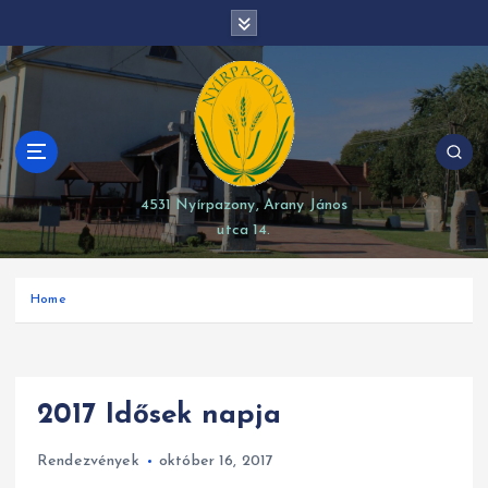
S
modal-check
k
i
p
t
o
c
o
4531 Nyírpazony, Arany János
n
utca 14.
t
e
n
Home
t
2017 Idősek napja
Rendezvények
október 16, 2017