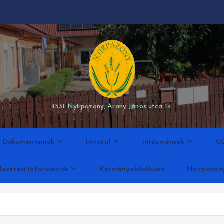
modal-check
4531 Nyírpazony, Arany János utca 14.
Dokumentumok
Hivatal
Intézmények
G
lasztási információk
Kormányablakbusz
Nyírpazon