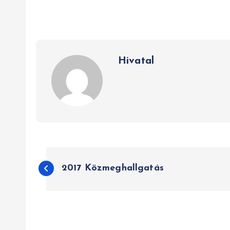
Hivatal
B
2017 Közmeghallgatás
e
j
e