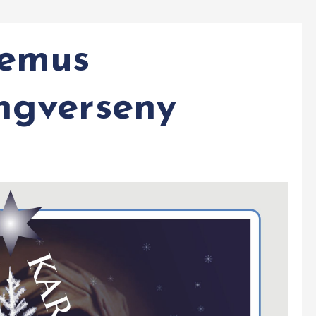
temus
ngverseny