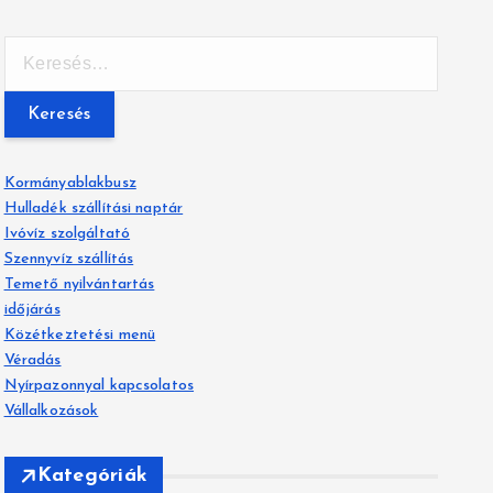
K
e
r
e
s
é
Kormányablakbusz
s
Hulladék szállítási naptár
:
Ivóvíz szolgáltató
Szennyvíz szállítás
Temető nyilvántartás
időjárás
Közétkeztetési menü
Véradás
Nyírpazonnyal kapcsolatos
Vállalkozások
Kategóriák