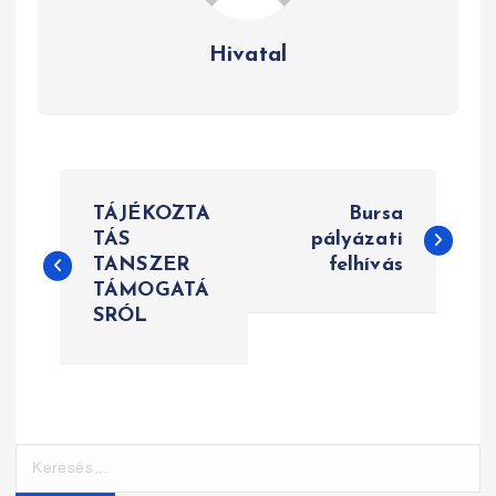
Hivatal
B
TÁJÉKOZTA
Bursa
e
TÁS
pályázati
TANSZER
felhívás
j
TÁMOGATÁ
e
SRÓL
g
y
z
K
e