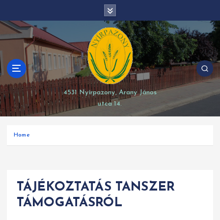
S
modal-check
k
i
p
t
o
c
o
4531 Nyírpazony, Arany János
n
utca 14.
t
e
n
Home
t
TÁJÉKOZTATÁS TANSZER
TÁMOGATÁSRÓL