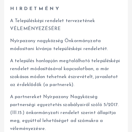
H I R D E T M É N Y
A Településképi rendelet tervezetének
VÉLEMÉNYEZÉSÉRE
Nyírpazony nagyközség Önkormányzata
módosítani kívánja településképi rendeletét.
A település honlapján megtalálható településképi
rendelet módosításával kapcsolatban, a már
szokásos módon tehetnek észrevételt, javaslatot
az érdeklődők (a partnerek).
A partnereket Nyírpazony Nagyközség
partnerségi egyeztetés szabályairól szóló 5/2017.
(III.15.) önkormányzati rendelet szerint állapítja
meg, egyúttal lehetőséget ad számukra a
véleményezésre.