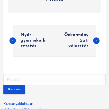
B
Nyári
Önkormány
e
gyermekétk
zati
eztetés
választás
j
e
g
y
K
e
z
r
e
é
s
Kormányablakbusz
é
s