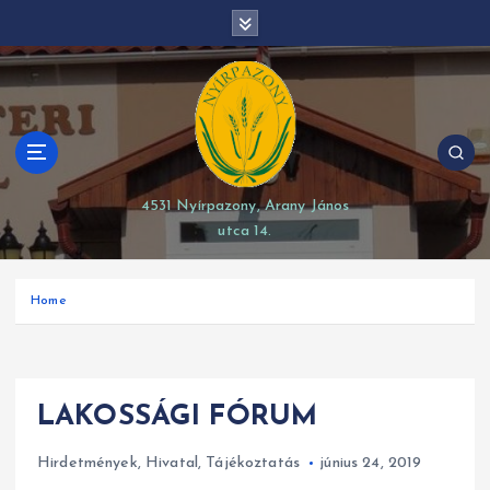
S
modal-check
k
i
p
t
o
c
o
4531 Nyírpazony, Arany János
n
utca 14.
t
e
n
Home
t
LAKOSSÁGI FÓRUM
Hirdetmények
,
Hivatal
,
Tájékoztatás
június 24, 2019