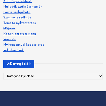
Kormányablakbusz
é
a
Hulladék szállítási naptár
s
Ivóvíz szolgáltató
:
v
Szennyvíz szállítás
Temető nyilvántartás
i
időjárás
g
Közétkeztetési menü
Véradás
á
Nyírpazonnyal kapcsolatos
Vállalkozások
c
i
Kategóriák
ó
K
a
t
e
g
ó