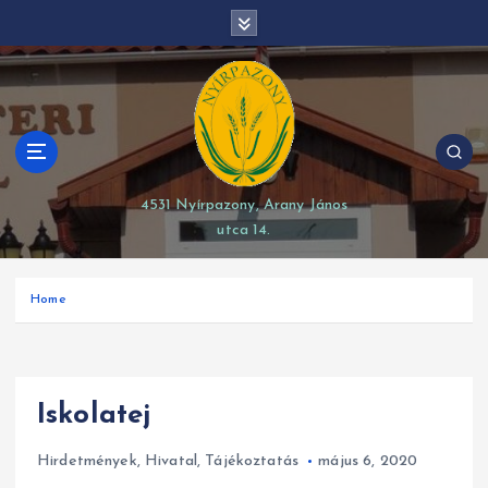
S
modal-check
k
i
p
t
o
c
o
4531 Nyírpazony, Arany János
n
utca 14.
t
e
n
Home
t
Iskolatej
Hirdetmények
,
Hivatal
,
Tájékoztatás
május 6, 2020