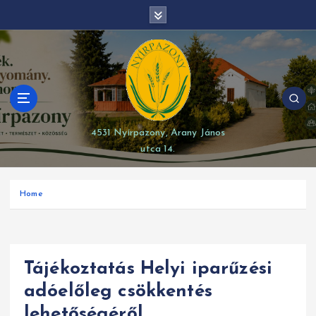
S
modal-check
k
i
p
t
o
c
o
4531 Nyírpazony, Arany János
n
utca 14.
t
e
n
Home
t
Tájékoztatás Helyi iparűzési
adóelőleg csökkentés
lehetőségéről