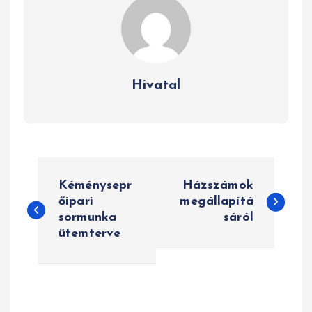
Hivatal
B
Kéménysepr
Házszámok
e
őipari
megállapítá
sormunka
sáról
j
ütemterve
e
g
y