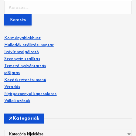
K
z
e
r
é
e
s
s
Kormányablakbusz
é
Hulladék szállítási naptár
n
s
Ivóvíz szolgáltató
:
a
Szennyvíz szállítás
Temető nyilvántartás
v
időjárás
Közétkeztetési menü
i
Véradás
g
Nyírpazonnyal kapcsolatos
Vállalkozások
á
c
Kategóriák
i
K