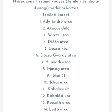
Nyírpazony I. számú vegyes (területi és iskola-
ifjúsági) védőnői körzet
Területi körzet
1. Ady Endre utca
2. Akácos dűlő
3. Bárczi utca
4. Diófa utca
5. Dózsa köz
6. Dózsa György utca
7. Hunyadi utca
8. Ifjúság utca
9. Jókai út
10. Jókai utca
11. Kabalási út
12. Kabalási köz
13. Kossuth utca
14. Lejtő utca