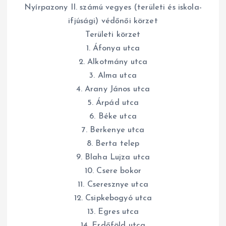
Nyírpazony II. számú vegyes (területi és iskola-
ifjúsági) védőnői körzet
Területi körzet
1. Áfonya utca
2. Alkotmány utca
3. Alma utca
4. Arany János utca
5. Árpád utca
6. Béke utca
7. Berkenye utca
8. Berta telep
9. Blaha Lujza utca
10. Csere bokor
11. Cseresznye utca
12. Csipkebogyó utca
13. Egres utca
14. Erdőföld utca