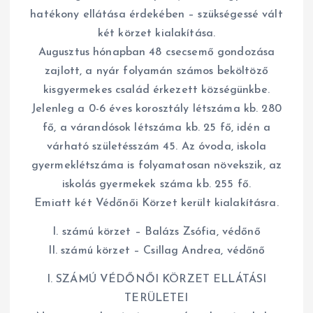
hatékony ellátása érdekében – szükségessé vált
két körzet kialakítása.
Augusztus hónapban 48 csecsemő gondozása
zajlott, a nyár folyamán számos beköltöző
kisgyermekes család érkezett községünkbe.
Jelenleg a 0-6 éves korosztály létszáma kb. 280
fő, a várandósok létszáma kb. 25 fő, idén a
várható születésszám 45. Az óvoda, iskola
gyermeklétszáma is folyamatosan növekszik, az
iskolás gyermekek száma kb. 255 fő.
Emiatt két Védőnői Körzet került kialakításra.
I. számú körzet – Balázs Zsófia, védőnő
II. számú körzet – Csillag Andrea, védőnő
I. SZÁMÚ VÉDŐNŐI KÖRZET ELLÁTÁSI
TERÜLETEI