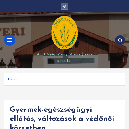
S
modal-check
k
i
p
t
o
c
o
4531 Nyírpazony, Arany János
n
utca 14.
t
e
n
Home
t
Gyermek-egészségügyi
ellátás, változások a védőnői
körzetben