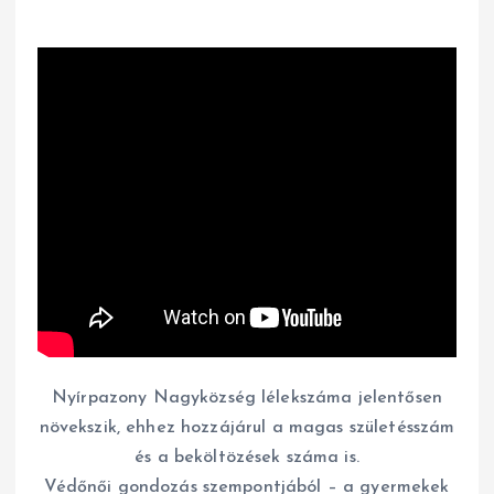
Nyírpazony Nagyközség lélekszáma jelentősen
növekszik, ehhez hozzájárul a magas születésszám
és a beköltözések száma is.
Védőnői gondozás szempontjából – a gyermekek