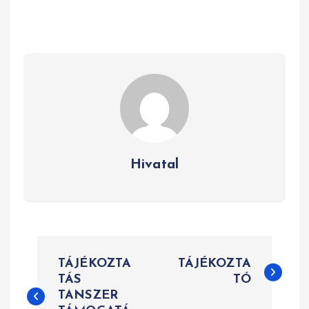
Hivatal
B
TÁJÉKOZTA
TÁJÉKOZTA
e
TÁS
TÓ
TANSZER
j