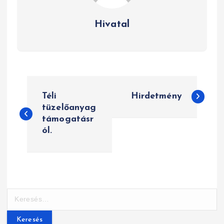
Hivatal
B
Téli
Hirdetmény
e
tüzelőanyag
támogatásr
j
ól.
e
g
y
K
z
e
r