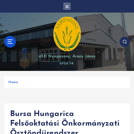
S
modal-check
k
i
p
t
o
c
o
4531 Nyírpazony, Arany János
n
utca 14.
t
e
n
Home
t
Bursa Hungarica
Felsőoktatási Önkormányzati
Ösztöndíjrendszer