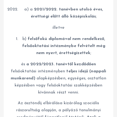
a) a
2021/2022. tanévben utolsó éves,
érettségi előtt álló középiskolás
;
illetve
b)
felsőfokú diplomával nem rendelkező,
felsőoktatási intézménybe felvételt még
nem nyert, érettségizettek
;
és
a 2022/2023. tanévtől kezdődően
felsőoktatási intézményben
teljes idejű (nappali
munkarend)
alapképzésben, egységes, osztatlan
képzésben vagy felsőoktatási szakképzésben
kívánnak részt venni.
Az ösztöndíj elbírálása kizárólag szociális
rászorultság alapján, a pályázó tanulmányi