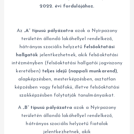
2022. évi fordulójához.
Az
„A” típusú pályázatra
azok a Nyírpazony
területén állandó lakóhellyel rendelkező,
hátrányos szociális helyzetű
felsőoktatási
hallgatók
jelentkezhetnek, akik felsőoktatási
intézményben (felsőoktatási hallgatói jogviszony
keretében)
teljes idejű (nappali munkarend)
,
alapképzésben, mesterképzésben, osztatlan
képzésben vagy felsőfokú, illetve felsőoktatási
szakképzésben folytatják tanulmányaikat.
A
„B” típusú pályázatra
azok a Nyírpazony
területén állandó lakóhellyel rendelkező,
hátrányos szociális helyzetű fiatalok
jelentkezhetnek, akik