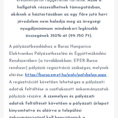
eredményétől függetlenül történik.
Azok a
hallgatók részesülhetnek támogatásban,
akiknek a háztartásában az egy főre jutó havi
jövedelem nem haladja meg az öregségi
nyugdíjminimum mindenkori legkisebb
összegének 350%-át (99.750 Ft).
A pályázatbeadáshoz a Bursa Hungarica
Elektronikus Pályázatkezelési és Együttműködési
Rendszerében (a továbbiakban: EPER-Bursa
rendszer) pályázói regisztráció szükséges, melynek
elérése:
https://bursa.emet.hu/paly/palybelep.aspx
.
A regisztrációt követően lehetséges a pályázati
adatok feltöltése a csatlakozott önkormányzatok
pályázói részére.
A személyes és pályázati
adatok feltöltését követően a pályázati űrlapot
kinyomtatva és aláírva a települési
önkormányzatnál kell benyújtaniuk a