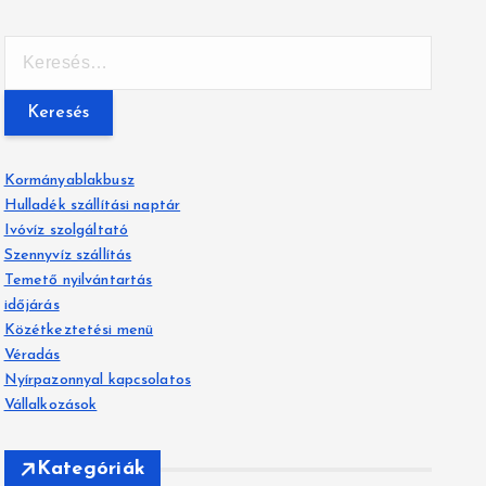
K
e
r
e
s
é
Kormányablakbusz
s
Hulladék szállítási naptár
:
Ivóvíz szolgáltató
Szennyvíz szállítás
Temető nyilvántartás
időjárás
Közétkeztetési menü
Véradás
Nyírpazonnyal kapcsolatos
Vállalkozások
Kategóriák