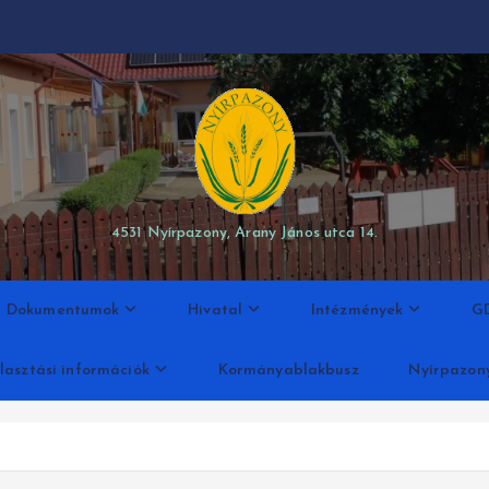
modal-check
4531 Nyírpazony, Arany János utca 14.
Dokumentumok
Hivatal
Intézmények
G
lasztási információk
Kormányablakbusz
Nyírpazon