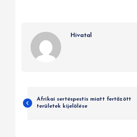
Hivatal
B
Afrikai sertéspestis miatt fertőzött
e
területek kijelölése
j
e