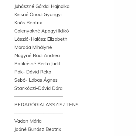
Juhászné Gárdai Hajnalka
Kissné Ónodi Gyöngyi
Koós Beatrix
Golenyákné Apagyi Ildikó
László-Halász Elizabeth
Maroda Mihályné
Nagyné Rádi Andrea
Patikásné Berta Judit
Pók- Dávid Réka
Sebő- Lábas Ágnes
Stankóczi-Dávid Dóra
——————————
PEDAGÓGIAI ASSZISZTENS:
——————————
Vadon Mária
Joóné Bunász Beatrix