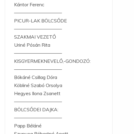
Kántor Ferenc
——————————
PICUR-LAK BÖLCSŐDE
——————————
SZAKMAI VEZETŐ
Uriné Pósán Rita
——————————
KISGYERMEKNEVELŐ,-GONDOZÓ:
——————————
Bókáné Csillag Dóra
Köbliné Szabó Orsolya
Hegyes Ilona Zsanett
——————————
BÖLCSŐDEI DAJKA:
——————————
Papp Béláné
Szunyog Róbertné Anett