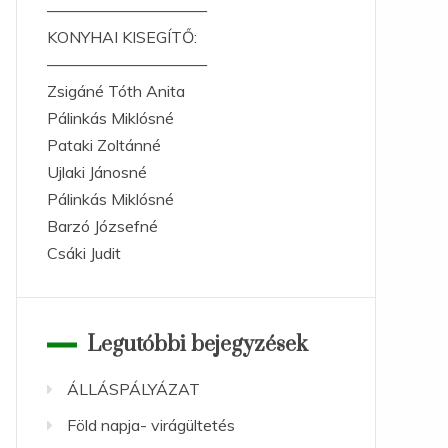
——————————
KONYHAI KISEGÍTŐ:
——————————
Zsigáné Tóth Anita
Pálinkás Miklósné
Pataki Zoltánné
Ujlaki Jánosné
Pálinkás Miklósné
Barzó Józsefné
Csáki Judit
Legutóbbi bejegyzések
ÁLLÁSPÁLYÁZAT
Föld napja- virágültetés