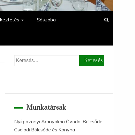
keztetés
Sószoba
Keresés:
Munkatársak
Nyírpazonyi Aranyalma Óvoda, Bölcsőde,
Családi Bölcsőde és Konyha