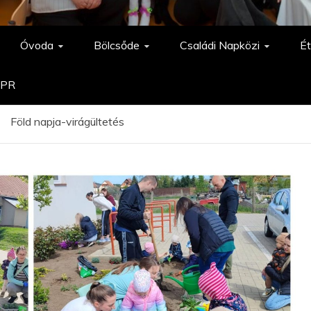
Óvoda
Bölcsőde
Családi Napközi
Ét
PR
Föld napja-virágültetés