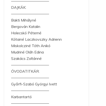
——————————
DAJKÁK:
——————————
Bakti Mihályné
Bergován Katalin
Holecskó Péterné
Kótainé Laczkovszky Adrienn
Miskolcziné Tóth Anikó
Mudriné Oláh Edina
Szakács Zoltánné
——————————
ÓVODATITKÁR:
——————————
Győrfi-Szabó Györgyi Ivett
——————————
Karbantartó
——————————