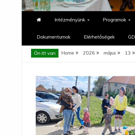
Intézményünk
Programok
Dokumentumok
Elérhetőségek
GD
Home
2026
május
13
Ön itt van