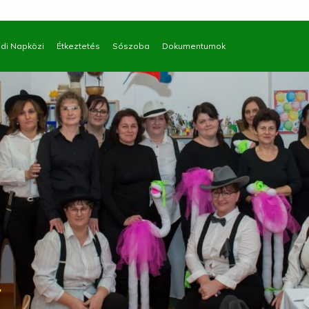
di Napközi
Étkeztetés
Sószoba
Dokumentumok