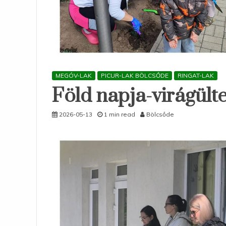
MEGÓV-LAK
PICUR-LAK BÖLCSŐDE
RINGAT-LAK
Föld napja-virágült
2026-05-13
1 min read
Bölcsőde