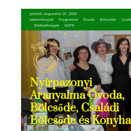
Skip
péntek, augusztus 07, 2026
to
Intézményünk
Programok
Óvoda
Bölcsőde
Csalá
Elérhetőségek
GDPR
content
Nyírpazonyi
Aranyalma Óvoda,
Bölcsőde, Családi
Bölcsőde és Konyha
Nyírpazony, Széchenyi u. 15.