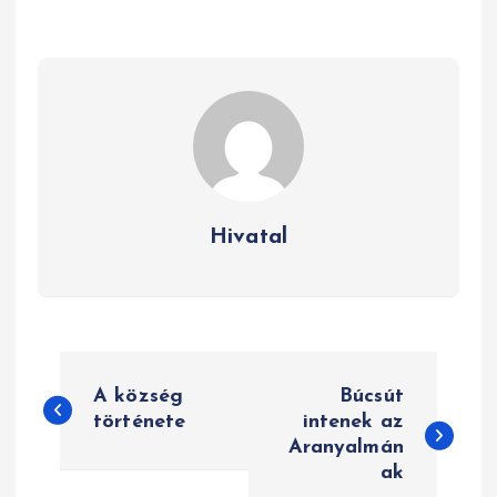
Hivatal
B
A község
Búcsút
e
története
intenek az
Aranyalmán
j
ak