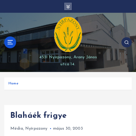
S
modal-check
k
i
p
t
o
c
o
4531 Nyírpazony, Arany János
n
utca 14.
t
e
n
Home
t
Blaháék frigye
Média
,
Nyírpazony
május 30, 2003