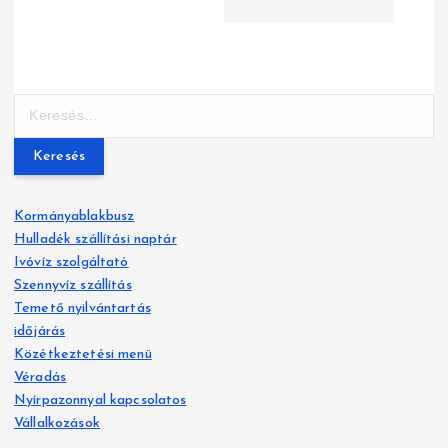
e
g
y
K
z
e
r
é
e
s
s
Kormányablakbusz
é
Hulladék szállítási naptár
n
s
Ivóvíz szolgáltató
:
a
Szennyvíz szállítás
Temető nyilvántartás
v
időjárás
Közétkeztetési menü
i
Véradás
g
Nyírpazonnyal kapcsolatos
Vállalkozások
á