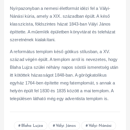
Nyírpazonyban a nemesi életformát idézi fel a Vályi-
Nánási kúria, amely a XIX. században épült. A késő
klasszicista, földszintes házat 1843-ban Vályi János
építtette. A műemlék épületben könyvtárat és teleházat
szeretnének kialakítani.
A református templom késő gótikus stílusban, a XV.
század végén épült. A templom arról is nevezetes, hogy
Blaha Lujza szülei néhány napos sóstói ismeretség után
itt kötöttek házasságot 1848-ban. A görögkatolikus
egyház 1764-ben építette meg fatemplomát, s annak a
helyén épült fel 1830 és 1835 között a mai templom. A
településen látható még egy adventista templom is.
Blaha Lujza
Vályi János
Vályi-Nánási