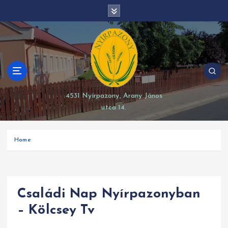
S
modal-check
k
i
p
t
o
c
o
4531 Nyírpazony, Arany János
n
utca 14.
t
e
n
Home
t
Családi Nap Nyírpazonyban
– Kölcsey Tv