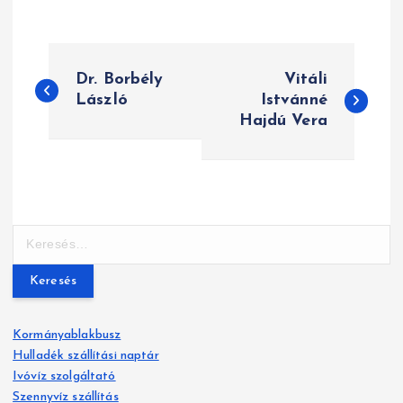
B
Dr. Borbély
Vitáli
e
László
Istvánné
Hajdú Vera
j
e
g
y
K
e
z
r
e
é
s
Kormányablakbusz
é
s
Hulladék szállítási naptár
s
Ivóvíz szolgáltató
n
:
Szennyvíz szállítás