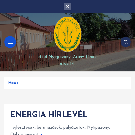
S
modal-check
k
i
p
t
o
c
o
4531 Nyírpazony, Arany János
n
utca 14.
t
e
n
Home
t
ENERGIA HÍRLEVÉL
Fejlesztések, beruházások, pályázatok
,
Nyírpazony
,
Önkormányzat