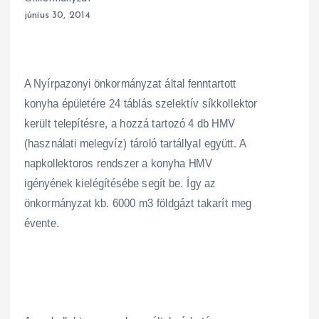
június 30, 2014
A Nyírpazonyi önkormányzat által fenntartott
konyha épületére 24 táblás szelektív síkkollektor
került telepítésre, a hozzá tartozó 4 db HMV
(használati melegvíz) tároló tartállyal együtt. A
napkollektoros rendszer a konyha HMV
igényének kielégítésébe segít be. Így az
önkormányzat kb. 6000 m3 földgázt takarít meg
évente.