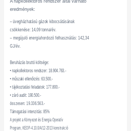
A napkollektoros rendszer által várható
eredmények:
– üvegházhatású gázok kibocsátásának
csökkenése: 14,09 tonna/év.
– megújuló energiahordozó felhasználás: 142,34
GJ/év.
Beruházás bruttó költsége:
• napkollektoros rendszer: 18.904.763.-
• műszaki ellenőrzés: 63.500.-
• tájékoztatási feladatok: 177.800.-
• záró audit: 190.500.-
összesen: 19.336.563.-
Támogatási intenzitás: 85%
A projekt a Környezet és Energia Operatív
Program, KEOP-4.10.0/A/12-2013 konstrukció