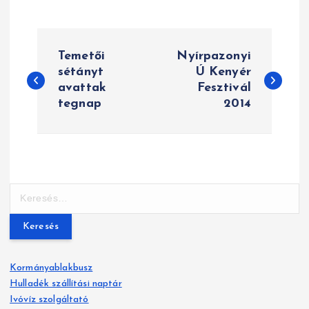
B
Temetői
Nyírpazonyi
e
sétányt
Ú Kenyér
avattak
Fesztivál
j
tegnap
2014
e
g
y
K
z
e
r
é
e
s
s
Kormányablakbusz
é
Hulladék szállítási naptár
n
s
Ivóvíz szolgáltató
: