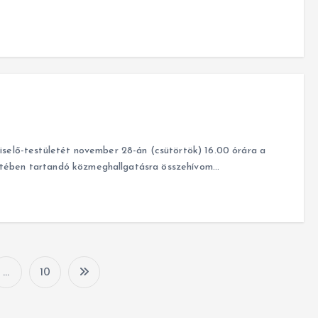
lő-testületét november 28-án (csütörtök) 16.00 órára a
etében tartandó közmeghallgatásra összehívom…
…
10
B
e