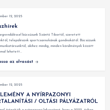
mber 12, 2025
zhírek
grendüléssel búcsúzunk Szántó Tibortól, szeretett
nktól, településünk sportcsarnokának gondnokától. Búcsúzunk
 munkatársunktól, akihez mindig, minden körülmények között
mmal lehetett…
assa az olvasást
mber 12, 2025
LEMÉNY A NYÍRPAZONYI
RTALANÍTÁSI / OLTÁSI PÁLYÁZATRÓL
 értesítjük a nyírpazonyi lakosságot, hogy a 2025. évben