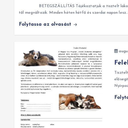
BETEGSZÁLLÍTÁS Tájékoztatjuk a tisztelt lakosságot
től megváltozik. Minden héten hétfő és szerdai napon lesz
Folytassa az olvasást
augus
Fele
Tisztel
elősegí
Nyírpa
Folyt