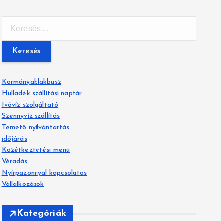
K
e
r
e
s
é
Kormányablakbusz
s
Hulladék szállítási naptár
:
Ivóvíz szolgáltató
Szennyvíz szállítás
Temető nyilvántartás
időjárás
Közétkeztetési menü
Véradás
Nyírpazonnyal kapcsolatos
Vállalkozások
Kategóriák