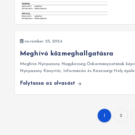
november 25, 2024
Meghívó közmeghallgatásra
Meghívó Nyírpazony Nagyközség Önkormányzatának képvise
Nyírpazony Könyvtár, Információs és Közösségi Hely épül
Folytassa az olvasást
1
2