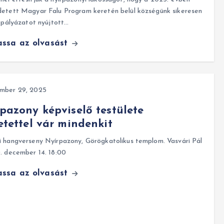
detett Magyar Falu Program keretén belül községünk sikeresen
t pályázatot nyújtott…
assa az olvasást
mber 29, 2025
pazony képviselő testülete
etettel vár mindenkit
 hangverseny Nyírpazony, Görögkatolikus templom. Vasvári Pál
. december 14. 18:00
assa az olvasást