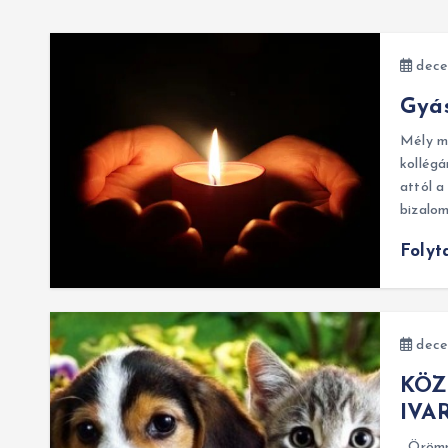
dece
Gyás
Mély me
kollégá
attól a
bizalo
Folyt
dece
KÖZ
IVA
Örömmel