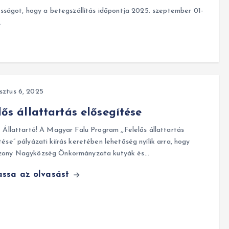
, hogy a betegszállítás időpontja 2025. szeptember 01-
…
ztus 6, 2025
lős állattartás elősegítése
t Állattartó! A Magyar Falu Program ,,Felelős állattartás
tése” pályázati kiírás keretében lehetőség nyílik arra, hogy
zony Nagyközség Önkormányzata kutyák és…
assa az olvasást