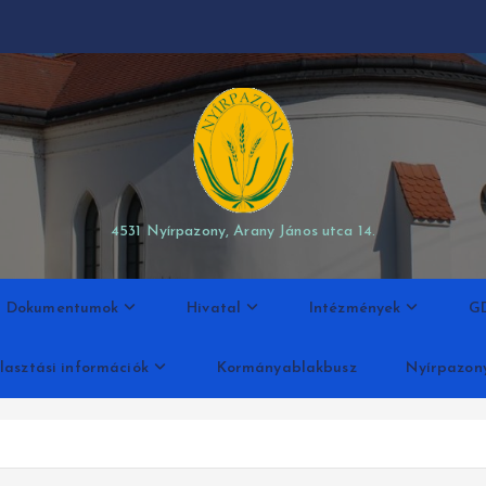
modal-check
4531 Nyírpazony, Arany János utca 14.
Dokumentumok
Hivatal
Intézmények
G
lasztási információk
Kormányablakbusz
Nyírpazon