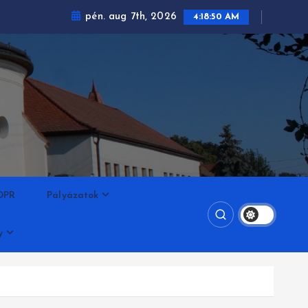
pén. aug 7th, 2026
4:18:51 AM
DPR
Pályázatok
y