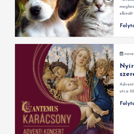
meghir
elbírál
Folyt
nove
Nyír
szer
Adventi
utca 30
Folyt