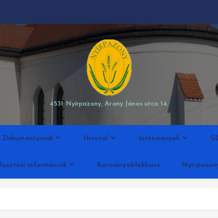
modal-check
4531 Nyírpazony, Arany János utca 14.
Dokumentumok
Hivatal
Intézmények
G
lasztási információk
Kormányablakbusz
Nyírpazon