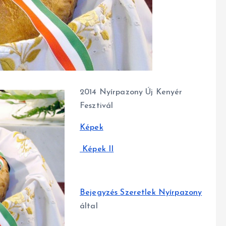
2014 Nyírpazony Új Kenyér
Fesztivál
Képek
Képek II
Bejegyzés
Szeretlek Nyírpazony
által