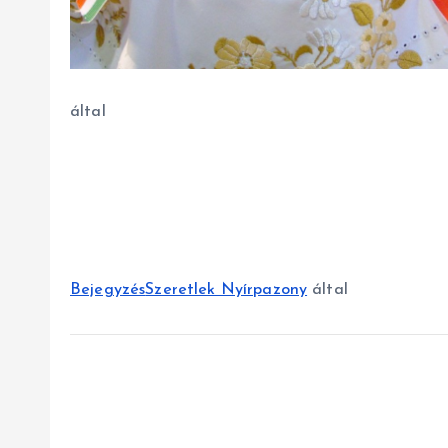
által
Bejegyzés
Szeretlek Nyírpazony
által