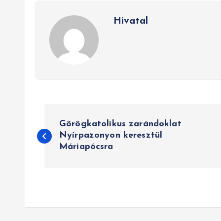
Hivatal
B
Görögkatolikus zarándoklat
e
Nyírpazonyon keresztül
Máriapócsra
j
e
g
y