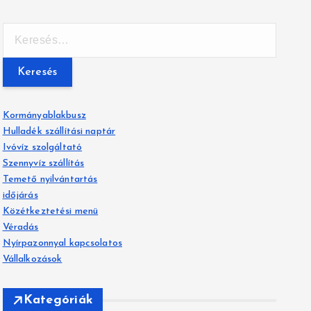
K
e
r
e
s
é
Kormányablakbusz
s
Hulladék szállítási naptár
:
Ivóvíz szolgáltató
Szennyvíz szállítás
Temető nyilvántartás
időjárás
Közétkeztetési menü
Véradás
Nyírpazonnyal kapcsolatos
Vállalkozások
Kategóriák