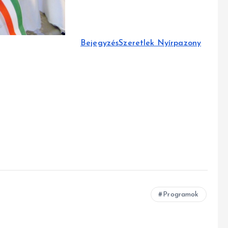
Bejegyzés
Szeretlek Nyírpazony
Programok