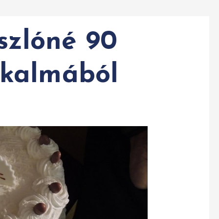
szlóné 90
lkalmából