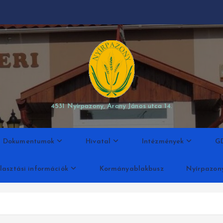
modal-check
4531 Nyírpazony, Arany János utca 14.
Dokumentumok
Hivatal
Intézmények
G
lasztási információk
Kormányablakbusz
Nyírpazon