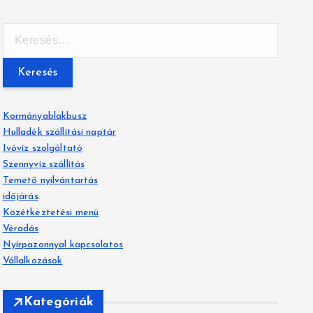
K
e
r
e
s
é
Kormányablakbusz
s
Hulladék szállítási naptár
:
Ivóvíz szolgáltató
Szennyvíz szállítás
Temető nyilvántartás
időjárás
Közétkeztetési menü
Véradás
Nyírpazonnyal kapcsolatos
Vállalkozások
Kategóriák