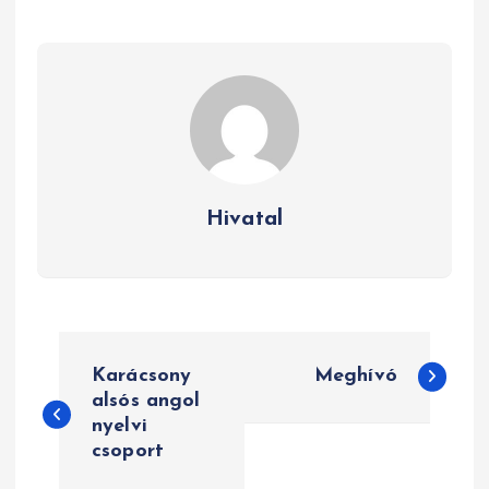
Hivatal
B
Karácsony
Meghívó
e
alsós angol
nyelvi
j
csoport
e