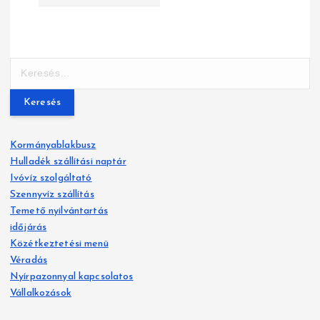
g
y
K
z
e
r
é
e
s
s
Kormányablakbusz
é
Hulladék szállítási naptár
n
s
Ivóvíz szolgáltató
:
a
Szennyvíz szállítás
Temető nyilvántartás
v
időjárás
Közétkeztetési menü
i
Véradás
g
Nyírpazonnyal kapcsolatos
Vállalkozások
á