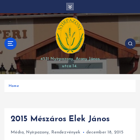
S
modal-check
k
i
p
t
o
c
o
4531 Nyírpazony, Arany János
n
utca 14.
t
e
n
Home
t
2015 Mészáros Elek János
Média
,
Nyírpazony
,
Rendezvények
december 18, 2015