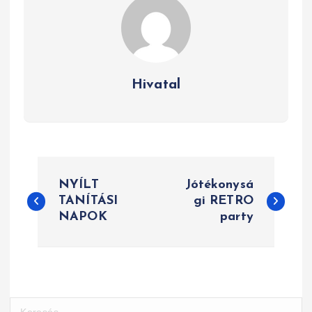
Hivatal
B
NYÍLT
Jótékonysá
e
TANÍTÁSI
gi RETRO
NAPOK
party
j
e
g
y
K