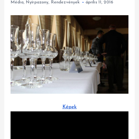
Média
,
Nyírpazony
,
Rendezvények
április 11, 2016
Képek