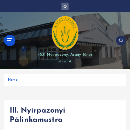
S
modal-check
k
i
p
t
o
c
o
4531 Nyírpazony, Arany János
n
utca 14.
t
e
n
Home
t
III. Nyírpazonyi
Pálinkamustra