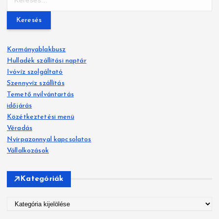
e
z
r
e
é
s
Kormányablakbusz
é
s
Hulladék szállítási naptár
s
Ivóvíz szolgáltató
n
:
Szennyvíz szállítás
a
Temető nyilvántartás
időjárás
v
Közétkeztetési menü
Véradás
i
Nyírpazonnyal kapcsolatos
g
Vállalkozások
á
Kategóriák
c
K
i
a