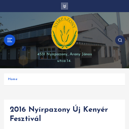
S
modal-check
k
i
p
t
o
c
o
4531 Nyírpazony, Arany János
n
utca 14.
t
e
n
Home
t
2016 Nyírpazony Új Kenyér
Fesztivál