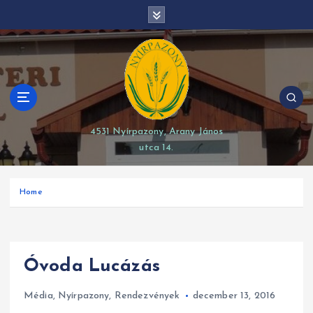
S
modal-check
k
i
p
t
o
c
o
4531 Nyírpazony, Arany János
n
utca 14.
t
e
n
Home
t
Óvoda Lucázás
Média
,
Nyírpazony
,
Rendezvények
december 13, 2016