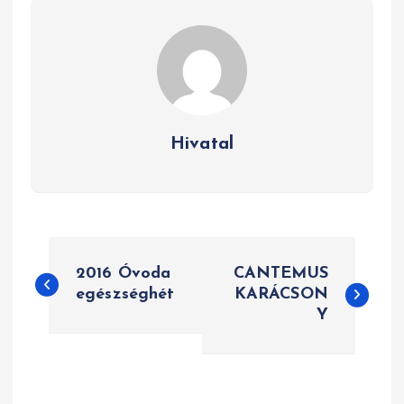
Hivatal
B
2016 Óvoda
CANTEMUS
e
egészséghét
KARÁCSON
Y
j
e
g