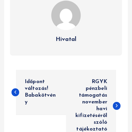
Hivatal
B
Időpont
RGYK
e
változás!
pénzbeli
Babakötvén
támogatás
j
y
november
e
havi
kifizetéséről
g
szóló
tájékoztató