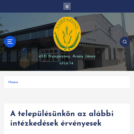
S
modal-check
k
i
p
t
o
c
o
4531 Nyírpazony, Arany János
n
utca 14.
t
e
n
Home
t
A településünkön az alábbi
intézkedések érvényesek