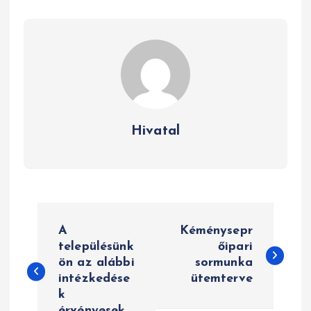
Hivatal
B
A
Kéménysepr
e
településünk
őipari
ön az alábbi
sormunka
j
intézkedése
ütemterve
e
k
érvényesek