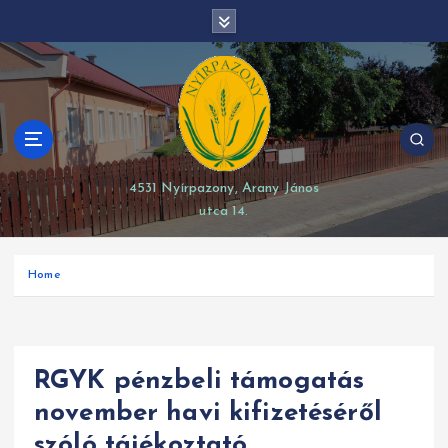
S
modal-check
k
i
p
t
o
c
o
4531 Nyírpazony, Arany János
n
utca 14.
t
e
n
Home
t
RGYK pénzbeli támogatás
november havi kifizetéséről
szóló tájékoztató