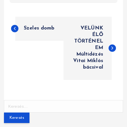
B
Szeles domb
VELÜNK
e
ÉLŐ
TÖRTÉNEL
j
EM
e
Múltidézés
Vitai Miklós
g
bácsival
y
z
é
K
e
s
r
n
e