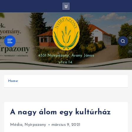
S
modal-check
k
i
p
t
o
c
o
4531 Nyírpazony, Arany János
n
utca 14.
t
e
n
Home
t
A nagy álom egy kultúrház
Média
,
Nyírpazony
március 9, 2021