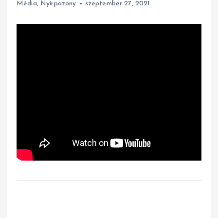
Média
,
Nyírpazony
szeptember 27, 2021