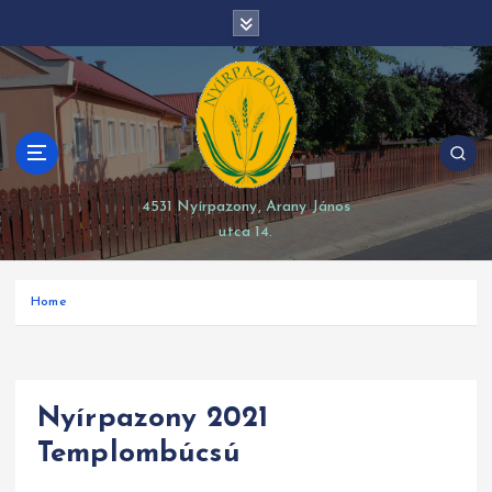
S
modal-check
k
i
p
t
o
c
o
4531 Nyírpazony, Arany János
n
utca 14.
t
e
n
Home
t
Nyírpazony 2021
Templombúcsú