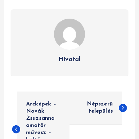
Hivatal
B
Arcképek –
Népszerű
e
Novák
település
Zsuzsanna
j
amatőr
e
művész –